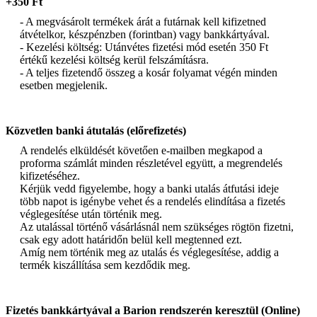
+350 Ft
- A megvásárolt termékek árát a futárnak kell kifizetned
átvételkor, készpénzben (forintban) vagy bankkártyával.
- Kezelési költség: Utánvétes fizetési mód esetén 350 Ft
értékű kezelési költség kerül felszámításra.
- A teljes fizetendő összeg a kosár folyamat végén minden
esetben megjelenik.
Közvetlen banki átutalás (előrefizetés)
A rendelés elküldését követően e-mailben megkapod a
proforma számlát minden részletével együtt, a megrendelés
kifizetéséhez.
Kérjük vedd figyelembe, hogy a banki utalás átfutási ideje
több napot is igénybe vehet és a rendelés elindítása a fizetés
véglegesítése után történik meg.
Az utalással történő vásárlásnál nem szükséges rögtön fizetni,
csak egy adott határidőn belül kell megtenned ezt.
Amíg nem történik meg az utalás és véglegesítése, addig a
termék kiszállítása sem kezdődik meg.
Fizetés bankkártyával a Barion rendszerén keresztül (Online)