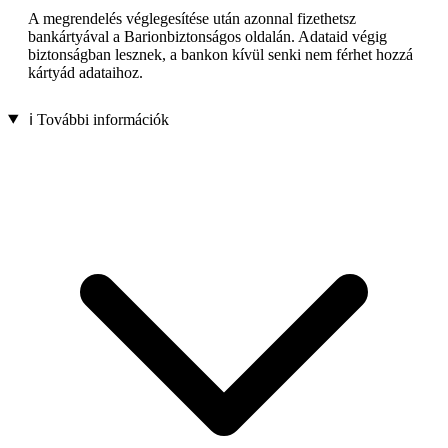
A megrendelés véglegesítése után azonnal fizethetsz
bankártyával a Barionbiztonságos oldalán. Adataid végig
biztonságban lesznek, a bankon kívül senki nem férhet hozzá
kártyád adataihoz.
ℹ️ További információk