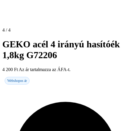
4 / 4
GEKO acél 4 irányú hasítóék
1,8kg G72206
4 200
Ft
Az ár tartalmazza az ÁFA-t.
Webshopos ár