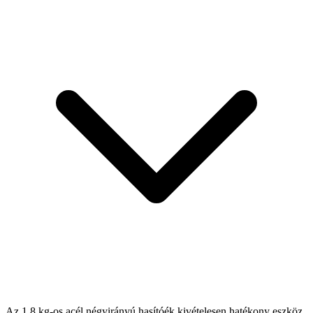
Az 1,8 kg-os acél négyirányú hasítóék kivételesen hatékony eszköz