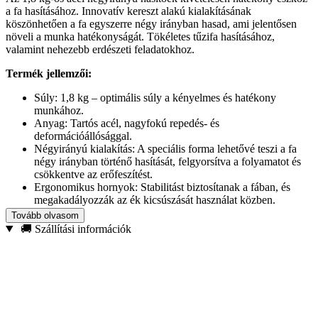
a fa hasításához. Innovatív kereszt alakú kialakításának
köszönhetően a fa egyszerre négy irányban hasad, ami jelentősen
növeli a munka hatékonyságát. Tökéletes tűzifa hasításához,
valamint nehezebb erdészeti feladatokhoz.
Termék jellemzői:
Súly: 1,8 kg – optimális súly a kényelmes és hatékony
munkához.
Anyag: Tartós acél, nagyfokú repedés- és
deformációállósággal.
Négyirányú kialakítás: A speciális forma lehetővé teszi a fa
négy irányban történő hasítását, felgyorsítva a folyamatot és
csökkentve az erőfeszítést.
Ergonomikus hornyok: Stabilitást biztosítanak a fában, és
megakadályozzák az ék kicsúszását használat közben.
Porfestés: Tartós védőréteg, amely megvédi az éket a
Tovább olvasom
korróziótól és növeli annak élettartamát.
🚚 Szállítási információk
Előnyök:
Hatékony hasítás a fa négy irányú hasításával.
Nagy tartósság és sérülésállóság.
Vastagabb és keményebb rönkök gyors és biztonságos
hasítása is.