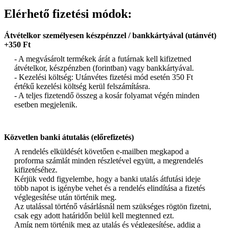
Elérhető fizetési módok:
Átvételkor személyesen készpénzzel / bankkártyával (utánvét)
+350 Ft
- A megvásárolt termékek árát a futárnak kell kifizetned
átvételkor, készpénzben (forintban) vagy bankkártyával.
- Kezelési költség: Utánvétes fizetési mód esetén 350 Ft
értékű kezelési költség kerül felszámításra.
- A teljes fizetendő összeg a kosár folyamat végén minden
esetben megjelenik.
Közvetlen banki átutalás (előrefizetés)
A rendelés elküldését követően e-mailben megkapod a
proforma számlát minden részletével együtt, a megrendelés
kifizetéséhez.
Kérjük vedd figyelembe, hogy a banki utalás átfutási ideje
több napot is igénybe vehet és a rendelés elindítása a fizetés
véglegesítése után történik meg.
Az utalással történő vásárlásnál nem szükséges rögtön fizetni,
csak egy adott határidőn belül kell megtenned ezt.
Amíg nem történik meg az utalás és véglegesítése, addig a