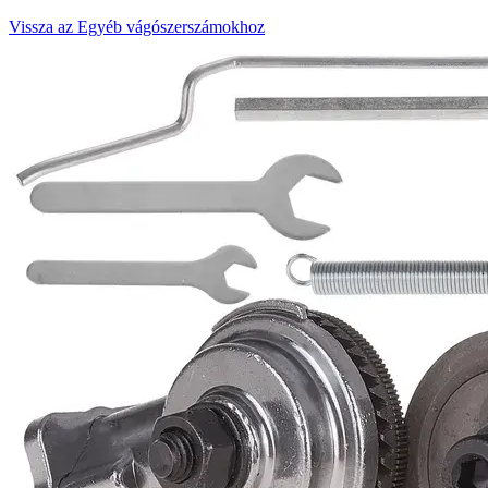
Vissza az Egyéb vágószerszámokhoz