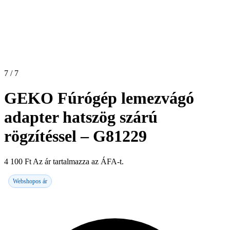
7 / 7
GEKO Fúrógép lemezvágó
adapter hatszög szárú
rögzítéssel – G81229
4 100
Ft
Az ár tartalmazza az ÁFA-t.
Webshopos ár