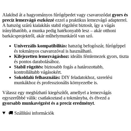
Alakítsd át a hagyományos fúrógépedet vagy csavarozódat
gyors és
precíz lemezvágó eszközzé
ezzel a praktikus lemezvágó adapterrel.
A hatszög szárú kialakítás stabil rögzítést biztosít, így a vágás
irányíthatóbb, a munka pedig hatékonyabb lesz – akár otthoni
barkácsprojektről, akár műhelymunkáról van szó.
Univerzális kompatibilitás:
hatszög befogószár, fúrógéppel
és tokmányos csavarozóval is használható.
Kifejezetten lemezvágáshoz:
ideális fémlemezek gyors, tiszta
és pontos darabolásához.
Stabil rögzítés:
biztosabb fogás a határozottabb,
kontrolláltabb vágásokért.
Sokoldalú felhasználás:
DIY feladatokhoz, szerelési
munkákhoz és professzionális környezetbe is.
Válassz egy megbízható kiegészítőt, amellyel a lemezvágás
egyszerűbbé válik: csatlakoztasd a tokmányba, és élvezd a
gyorsabb munkavégzést és a precíz eredményt
.
🚚 Szállítási információk