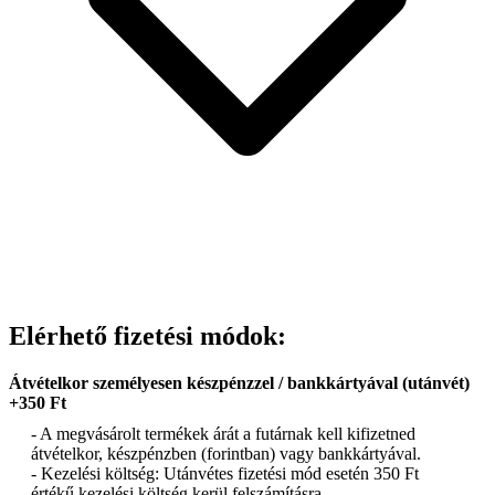
Elérhető fizetési módok:
Átvételkor személyesen készpénzzel / bankkártyával (utánvét)
+350 Ft
- A megvásárolt termékek árát a futárnak kell kifizetned
átvételkor, készpénzben (forintban) vagy bankkártyával.
- Kezelési költség: Utánvétes fizetési mód esetén 350 Ft
értékű kezelési költség kerül felszámításra.