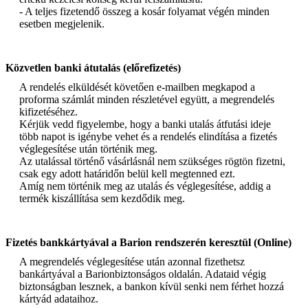
- A teljes fizetendő összeg a kosár folyamat végén minden
esetben megjelenik.
Közvetlen banki átutalás (előrefizetés)
A rendelés elküldését követően e-mailben megkapod a
proforma számlát minden részletével együtt, a megrendelés
kifizetéséhez.
Kérjük vedd figyelembe, hogy a banki utalás átfutási ideje
több napot is igénybe vehet és a rendelés elindítása a fizetés
véglegesítése után történik meg.
Az utalással történő vásárlásnál nem szükséges rögtön fizetni,
csak egy adott határidőn belül kell megtenned ezt.
Amíg nem történik meg az utalás és véglegesítése, addig a
termék kiszállítása sem kezdődik meg.
Fizetés bankkártyával a Barion rendszerén keresztül (Online)
A megrendelés véglegesítése után azonnal fizethetsz
bankártyával a Barionbiztonságos oldalán. Adataid végig
biztonságban lesznek, a bankon kívül senki nem férhet hozzá
kártyád adataihoz.