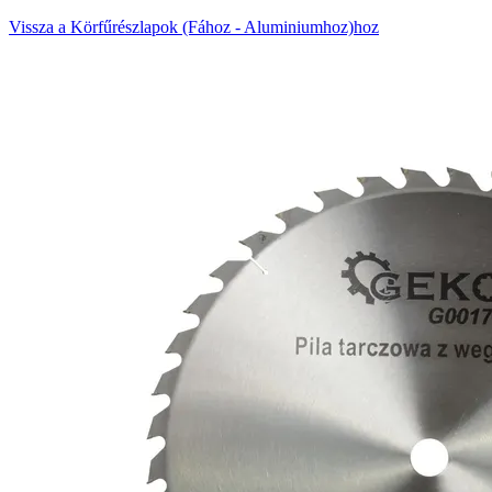
Vissza a Körfűrészlapok (Fához - Aluminiumhoz)hoz