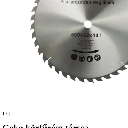
1 / 1
Geko körfűrész tárcsa