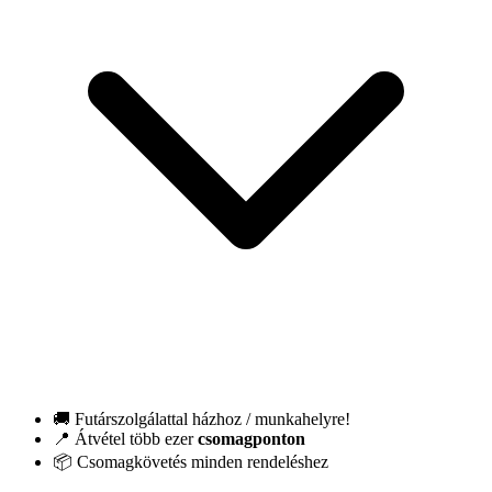
🚚 Futárszolgálattal házhoz / munkahelyre!
📍 Átvétel több ezer
csomagponton
📦 Csomagkövetés minden rendeléshez