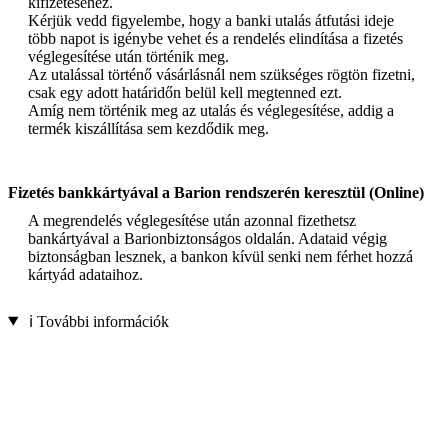
kifizetéséhez.
Kérjük vedd figyelembe, hogy a banki utalás átfutási ideje
több napot is igénybe vehet és a rendelés elindítása a fizetés
véglegesítése után történik meg.
Az utalással történő vásárlásnál nem szükséges rögtön fizetni,
csak egy adott határidőn belül kell megtenned ezt.
Amíg nem történik meg az utalás és véglegesítése, addig a
termék kiszállítása sem kezdődik meg.
Fizetés bankkártyával a Barion rendszerén keresztül (Online)
A megrendelés véglegesítése után azonnal fizethetsz
bankártyával a Barionbiztonságos oldalán. Adataid végig
biztonságban lesznek, a bankon kívül senki nem férhet hozzá
kártyád adataihoz.
ℹ️ További információk