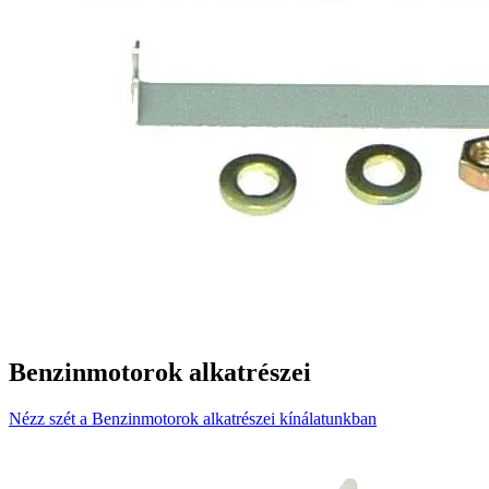
Benzinmotorok alkatrészei
Nézz szét a Benzinmotorok alkatrészei kínálatunkban