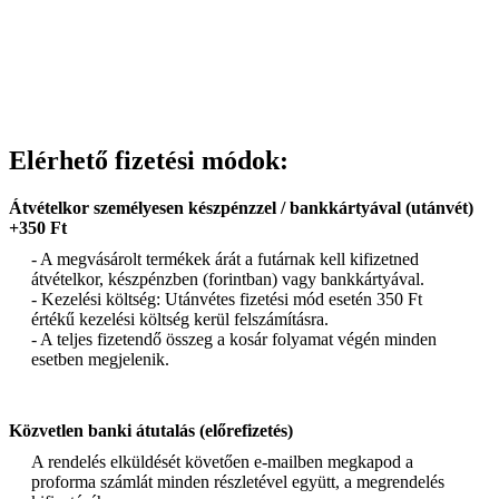
Elérhető fizetési módok:
Átvételkor személyesen készpénzzel / bankkártyával (utánvét)
+350 Ft
- A megvásárolt termékek árát a futárnak kell kifizetned
átvételkor, készpénzben (forintban) vagy bankkártyával.
- Kezelési költség: Utánvétes fizetési mód esetén 350 Ft
értékű kezelési költség kerül felszámításra.
- A teljes fizetendő összeg a kosár folyamat végén minden
esetben megjelenik.
Közvetlen banki átutalás (előrefizetés)
A rendelés elküldését követően e-mailben megkapod a
proforma számlát minden részletével együtt, a megrendelés