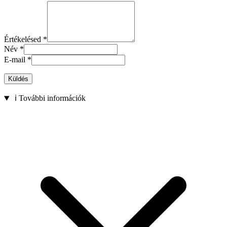
Értékelésed
*
Név
*
E-mail
*
Küldés
ℹ️ További információk