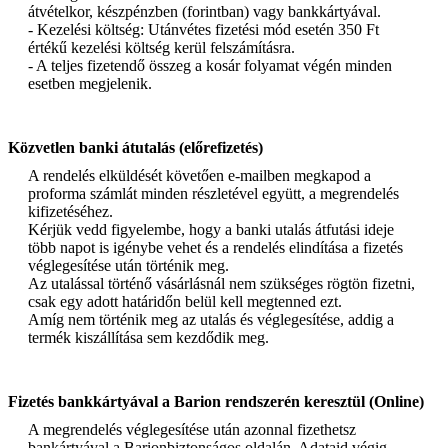
átvételkor, készpénzben (forintban) vagy bankkártyával.
- Kezelési költség: Utánvétes fizetési mód esetén 350 Ft
értékű kezelési költség kerül felszámításra.
- A teljes fizetendő összeg a kosár folyamat végén minden
esetben megjelenik.
Közvetlen banki átutalás (előrefizetés)
A rendelés elküldését követően e-mailben megkapod a
proforma számlát minden részletével együtt, a megrendelés
kifizetéséhez.
Kérjük vedd figyelembe, hogy a banki utalás átfutási ideje
több napot is igénybe vehet és a rendelés elindítása a fizetés
véglegesítése után történik meg.
Az utalással történő vásárlásnál nem szükséges rögtön fizetni,
csak egy adott határidőn belül kell megtenned ezt.
Amíg nem történik meg az utalás és véglegesítése, addig a
termék kiszállítása sem kezdődik meg.
Fizetés bankkártyával a Barion rendszerén keresztül (Online)
A megrendelés véglegesítése után azonnal fizethetsz
bankártyával a Barionbiztonságos oldalán. Adataid végig