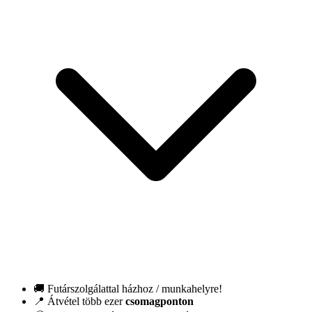
🚚 Futárszolgálattal házhoz / munkahelyre!
📍 Átvétel több ezer
csomagponton