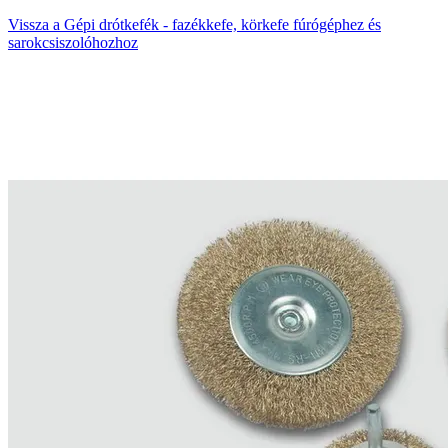
Vissza a Gépi drótkefék - fazékkefe, körkefe fúrógéphez és
sarokcsiszolóhozhoz