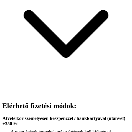
Elérhető fizetési módok:
Átvételkor személyesen készpénzzel / bankkártyával (utánvét)
+350 Ft
- A megvásárolt termékek árát a futárnak kell kifizetned