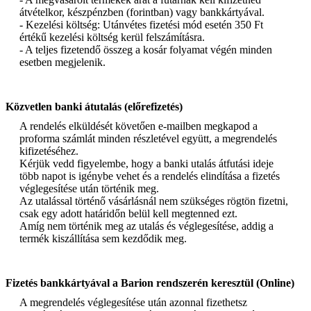
átvételkor, készpénzben (forintban) vagy bankkártyával.
- Kezelési költség: Utánvétes fizetési mód esetén 350 Ft
értékű kezelési költség kerül felszámításra.
- A teljes fizetendő összeg a kosár folyamat végén minden
esetben megjelenik.
Közvetlen banki átutalás (előrefizetés)
A rendelés elküldését követően e-mailben megkapod a
proforma számlát minden részletével együtt, a megrendelés
kifizetéséhez.
Kérjük vedd figyelembe, hogy a banki utalás átfutási ideje
több napot is igénybe vehet és a rendelés elindítása a fizetés
véglegesítése után történik meg.
Az utalással történő vásárlásnál nem szükséges rögtön fizetni,
csak egy adott határidőn belül kell megtenned ezt.
Amíg nem történik meg az utalás és véglegesítése, addig a
termék kiszállítása sem kezdődik meg.
Fizetés bankkártyával a Barion rendszerén keresztül (Online)
A megrendelés véglegesítése után azonnal fizethetsz