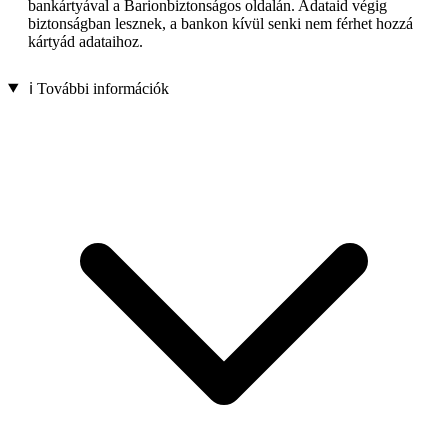
bankártyával a Barionbiztonságos oldalán. Adataid végig
biztonságban lesznek, a bankon kívül senki nem férhet hozzá
kártyád adataihoz.
ℹ️ További információk