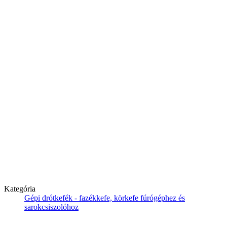
Kategória
Gépi drótkefék - fazékkefe, körkefe fúrógéphez és
sarokcsiszolóhoz