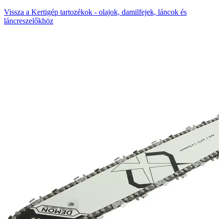
Vissza a Kertigép tartozékok - olajok, damilfejek, láncok és
láncreszelőkhöz