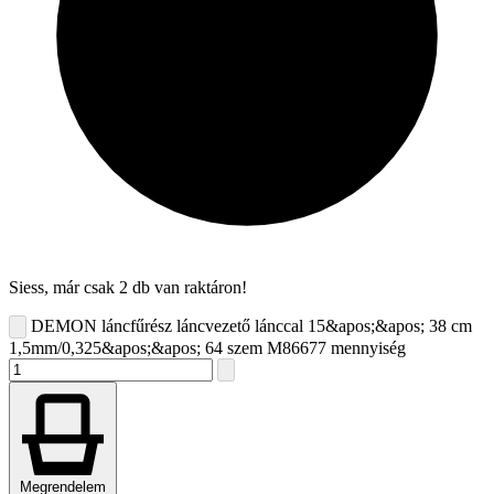
Siess, már csak 2 db van raktáron!
DEMON láncfűrész láncvezető lánccal 15&apos;&apos; 38 cm
1,5mm/0,325&apos;&apos; 64 szem M86677 mennyiség
Megrendelem