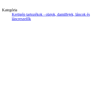
Kategória
Kertigép tartozékok - olajok, damilfejek, láncok és
láncreszelők