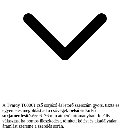
A Tvardy T00061 cső sorjázó és letörő szerszám gyors, tiszta és
egyenletes megoldást ad a csővégek
belső és külső
sorjamentesítésére
6–36 mm átmérőtartományban. Ideális
választás, ha pontos illeszkedést, tömített kötést és akadálytalan
áramlást szeretne a szerelés során.