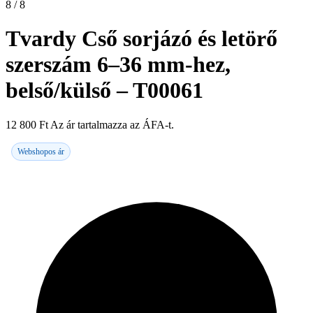
8 / 8
Tvardy Cső sorjázó és letörő
szerszám 6–36 mm-hez,
belső/külső – T00061
12 800
Ft
Az ár tartalmazza az ÁFA-t.
Webshopos ár