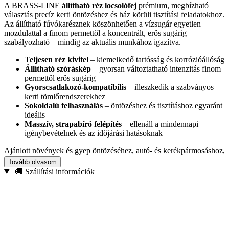
A BRASS-LINE
állítható réz locsolófej
prémium, megbízható
választás precíz kerti öntözéshez és ház körüli tisztítási feladatokhoz.
Az állítható fúvókarésznek köszönhetően a vízsugár egyetlen
mozdulattal a finom permettől a koncentrált, erős sugárig
szabályozható – mindig az aktuális munkához igazítva.
Teljesen réz kivitel
– kiemelkedő tartósság és korrózióállóság
Állítható szóráskép
– gyorsan változtatható intenzitás finom
permettől erős sugárig
Gyorscsatlakozó-kompatibilis
– illeszkedik a szabványos
kerti tömlőrendszerekhez
Sokoldalú felhasználás
– öntözéshez és tisztításhoz egyaránt
ideális
Masszív, strapabíró felépítés
– ellenáll a mindennapi
igénybevételnek és az időjárási hatásoknak
Ajánlott növények és gyep öntözéséhez, autó- és kerékpármosáshoz,
teraszok és járdák tisztításához, valamint általános kerti és háztartási
Tovább olvasom
munkákhoz. Válassza a BRASS-LINE locsolófejet, ha
hosszú
🚚 Szállítási információk
élettartamú
, kézre álló és megbízható megoldást keres, amely
minden helyzetben jól teljesít.