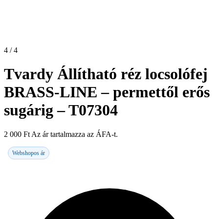
4 / 4
Tvardy Állítható réz locsolófej
BRASS-LINE – permettől erős
sugárig – T07304
2 000
Ft
Az ár tartalmazza az ÁFA-t.
Webshopos ár