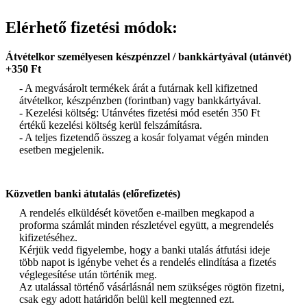
Elérhető fizetési módok:
Átvételkor személyesen készpénzzel / bankkártyával (utánvét)
+350 Ft
- A megvásárolt termékek árát a futárnak kell kifizetned
átvételkor, készpénzben (forintban) vagy bankkártyával.
- Kezelési költség: Utánvétes fizetési mód esetén 350 Ft
értékű kezelési költség kerül felszámításra.
- A teljes fizetendő összeg a kosár folyamat végén minden
esetben megjelenik.
Közvetlen banki átutalás (előrefizetés)
A rendelés elküldését követően e-mailben megkapod a
proforma számlát minden részletével együtt, a megrendelés
kifizetéséhez.
Kérjük vedd figyelembe, hogy a banki utalás átfutási ideje
több napot is igénybe vehet és a rendelés elindítása a fizetés
véglegesítése után történik meg.
Az utalással történő vásárlásnál nem szükséges rögtön fizetni,
csak egy adott határidőn belül kell megtenned ezt.