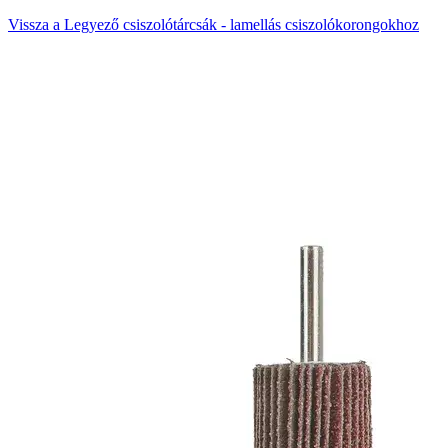
Vissza a Legyező csiszolótárcsák - lamellás csiszolókorongokhoz