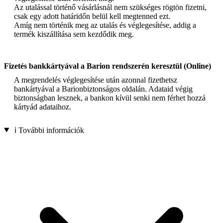
Az utalással történő vásárlásnál nem szükséges rögtön fizetni,
csak egy adott határidőn belül kell megtenned ezt.
Amíg nem történik meg az utalás és véglegesítése, addig a
termék kiszállítása sem kezdődik meg.
Fizetés bankkártyával a Barion rendszerén keresztül (Online)
A megrendelés véglegesítése után azonnal fizethetsz
bankártyával a Barionbiztonságos oldalán. Adataid végig
biztonságban lesznek, a bankon kívül senki nem férhet hozzá
kártyád adataihoz.
ℹ️ További információk