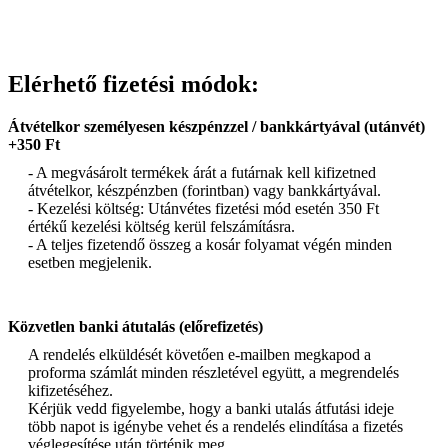
Elérhető fizetési módok:
Átvételkor személyesen készpénzzel / bankkártyával (utánvét)
+350 Ft
- A megvásárolt termékek árát a futárnak kell kifizetned
átvételkor, készpénzben (forintban) vagy bankkártyával.
- Kezelési költség: Utánvétes fizetési mód esetén 350 Ft
értékű kezelési költség kerül felszámításra.
- A teljes fizetendő összeg a kosár folyamat végén minden
esetben megjelenik.
Közvetlen banki átutalás (előrefizetés)
A rendelés elküldését követően e-mailben megkapod a
proforma számlát minden részletével együtt, a megrendelés
kifizetéséhez.
Kérjük vedd figyelembe, hogy a banki utalás átfutási ideje
több napot is igénybe vehet és a rendelés elindítása a fizetés
véglegesítése után történik meg.