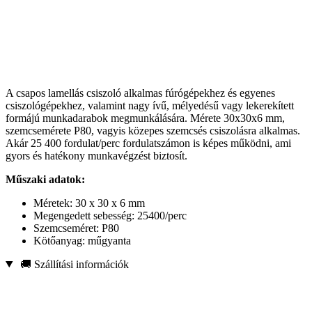
A csapos lamellás csiszoló alkalmas fúrógépekhez és egyenes
csiszológépekhez, valamint nagy ívű, mélyedésű vagy lekerekített
formájú munkadarabok megmunkálására. Mérete 30x30x6 mm,
szemcsemérete P80, vagyis közepes szemcsés csiszolásra alkalmas.
Akár 25 400 fordulat/perc fordulatszámon is képes működni, ami
gyors és hatékony munkavégzést biztosít.
Műszaki adatok:
Méretek: 30 x 30 x 6 mm
Megengedett sebesség: 25400/perc
Szemcseméret: P80
Kötőanyag: műgyanta
🚚 Szállítási információk