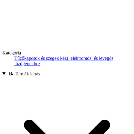
Kategória
Tűzőkapcsok és szegek kézi- elektromos- és levegős
tűzőgépekhez
📝 Termék leírás