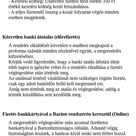
- Kezelési költség: Utánvétes fizetési mód esetén 350 Ft
értékű kezelési költség kerül felszámításra.
- A teljes fizetendő összeg a kosár folyamat végén minden
esetben megjelenik.
Közvetlen banki átutalás (előrefizetés)
A rendelés elküldését követően e-mailben megkapod a
proforma számlát minden részletével együtt, a megrendelés
kifizetéséhez.
Kérjük vedd figyelembe, hogy a banki utalás átfutási ideje
több napot is igénybe vehet és a rendelés elindítása a fizetés
véglegesítése után történik meg.
Az utalással történő vásárlásnál nem szükséges rögtön fizetni,
csak egy adott határidőn belül kell megtenned ezt.
Amíg nem történik meg az utalás és véglegesítése, addig a
termék kiszállítása sem kezdődik meg.
Fizetés bankkártyával a Barion rendszerén keresztül (Online)
A megrendelés véglegesítése után azonnal fizethetsz
bankártyával a Barionbiztonságos oldalán. Adataid végig
biztonságban lesznek, a bankon kívül senki nem férhet hozzá