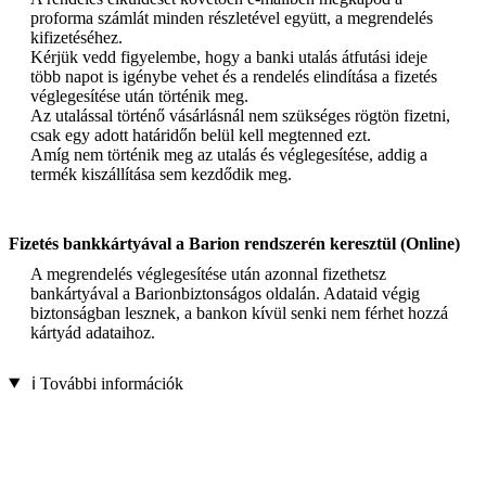
proforma számlát minden részletével együtt, a megrendelés
kifizetéséhez.
Kérjük vedd figyelembe, hogy a banki utalás átfutási ideje
több napot is igénybe vehet és a rendelés elindítása a fizetés
véglegesítése után történik meg.
Az utalással történő vásárlásnál nem szükséges rögtön fizetni,
csak egy adott határidőn belül kell megtenned ezt.
Amíg nem történik meg az utalás és véglegesítése, addig a
termék kiszállítása sem kezdődik meg.
Fizetés bankkártyával a Barion rendszerén keresztül (Online)
A megrendelés véglegesítése után azonnal fizethetsz
bankártyával a Barionbiztonságos oldalán. Adataid végig
biztonságban lesznek, a bankon kívül senki nem férhet hozzá
kártyád adataihoz.
ℹ️ További információk