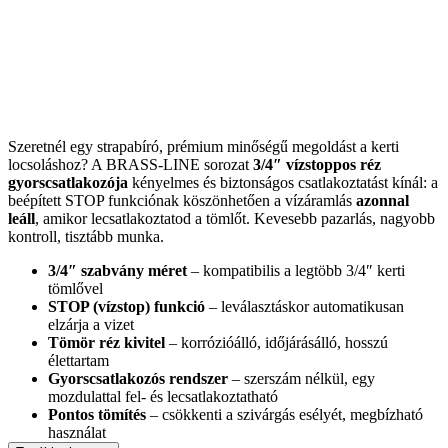
Szeretnél egy strapabíró, prémium minőségű megoldást a kerti
locsoláshoz? A BRASS-LINE sorozat
3/4″ vízstoppos réz
gyorscsatlakozója
kényelmes és biztonságos csatlakoztatást kínál: a
beépített STOP funkciónak köszönhetően a vízáramlás
azonnal
leáll
, amikor lecsatlakoztatod a tömlőt. Kevesebb pazarlás, nagyobb
kontroll, tisztább munka.
3/4″ szabvány méret
– kompatibilis a legtöbb 3/4″ kerti
tömlővel
STOP (vízstop) funkció
– leválasztáskor automatikusan
elzárja a vizet
Tömör réz kivitel
– korrózióálló, időjárásálló, hosszú
élettartam
Gyorscsatlakozós rendszer
– szerszám nélkül, egy
mozdulattal fel- és lecsatlakoztatható
Pontos tömítés
– csökkenti a szivárgás esélyét, megbízható
használat