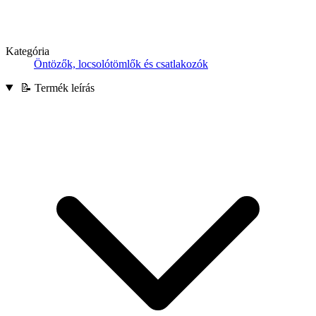
Kategória
Öntözők, locsolótömlők és csatlakozók
📝 Termék leírás