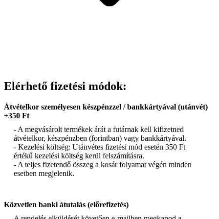
Elérhető fizetési módok:
Átvételkor személyesen készpénzzel / bankkártyával (utánvét)
+350 Ft
- A megvásárolt termékek árát a futárnak kell kifizetned
átvételkor, készpénzben (forintban) vagy bankkártyával.
- Kezelési költség: Utánvétes fizetési mód esetén 350 Ft
értékű kezelési költség kerül felszámításra.
- A teljes fizetendő összeg a kosár folyamat végén minden
esetben megjelenik.
Közvetlen banki átutalás (előrefizetés)
A rendelés elküldését követően e-mailben megkapod a