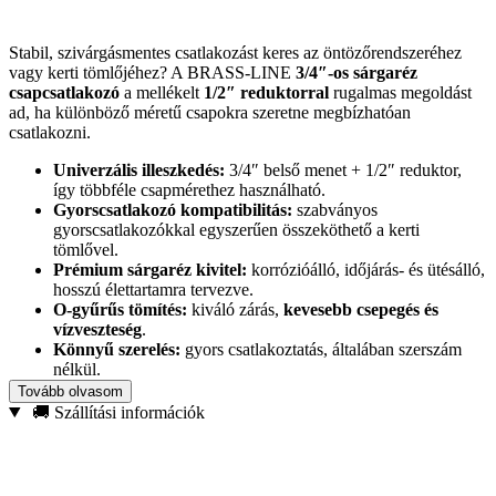
Stabil, szivárgásmentes csatlakozást keres az öntözőrendszeréhez
vagy kerti tömlőjéhez? A BRASS-LINE
3/4″-os sárgaréz
csapcsatlakozó
a mellékelt
1/2″ reduktorral
rugalmas megoldást
ad, ha különböző méretű csapokra szeretne megbízhatóan
csatlakozni.
Univerzális illeszkedés:
3/4″ belső menet + 1/2″ reduktor,
így többféle csapmérethez használható.
Gyorscsatlakozó kompatibilitás:
szabványos
gyorscsatlakozókkal egyszerűen összeköthető a kerti
tömlővel.
Prémium sárgaréz kivitel:
korrózióálló, időjárás- és ütésálló,
hosszú élettartamra tervezve.
O-gyűrűs tömítés:
kiváló zárás,
kevesebb csepegés és
vízveszteség
.
Könnyű szerelés:
gyors csatlakoztatás, általában szerszám
nélkül.
Tovább olvasom
Ideális választás
kerti öntözéshez
, ház körüli vízvételi pontokhoz,
🚚 Szállítási információk
valamint mezőgazdasági és hobby kertészeti felhasználásra. Ha
tartós, igényes megoldást szeretne a csap és a tömlő közé, a
BRASS-LINE csatlakozóval biztosra mehet.