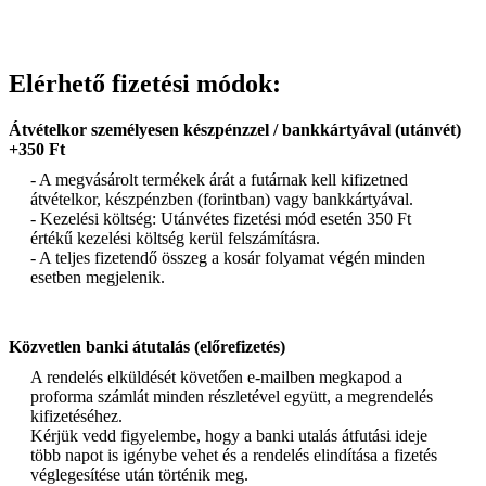
Elérhető fizetési módok:
Átvételkor személyesen készpénzzel / bankkártyával (utánvét)
+350 Ft
- A megvásárolt termékek árát a futárnak kell kifizetned
átvételkor, készpénzben (forintban) vagy bankkártyával.
- Kezelési költség: Utánvétes fizetési mód esetén 350 Ft
értékű kezelési költség kerül felszámításra.
- A teljes fizetendő összeg a kosár folyamat végén minden
esetben megjelenik.
Közvetlen banki átutalás (előrefizetés)
A rendelés elküldését követően e-mailben megkapod a
proforma számlát minden részletével együtt, a megrendelés
kifizetéséhez.
Kérjük vedd figyelembe, hogy a banki utalás átfutási ideje
több napot is igénybe vehet és a rendelés elindítása a fizetés
véglegesítése után történik meg.