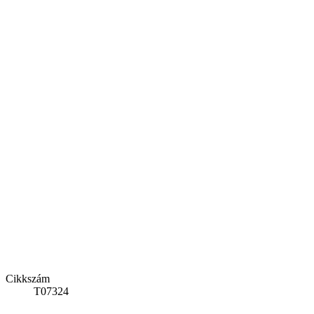
Cikkszám
T07324