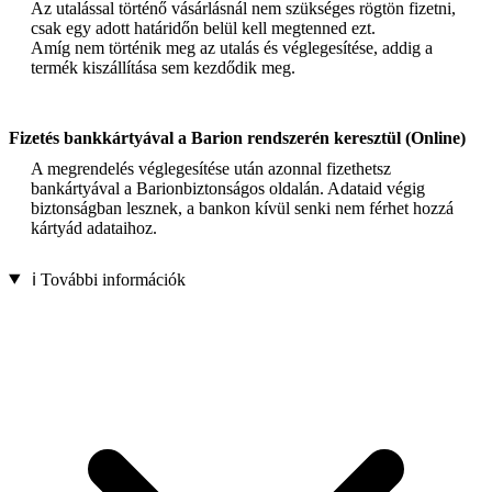
Az utalással történő vásárlásnál nem szükséges rögtön fizetni,
csak egy adott határidőn belül kell megtenned ezt.
Amíg nem történik meg az utalás és véglegesítése, addig a
termék kiszállítása sem kezdődik meg.
Fizetés bankkártyával a Barion rendszerén keresztül (Online)
A megrendelés véglegesítése után azonnal fizethetsz
bankártyával a Barionbiztonságos oldalán. Adataid végig
biztonságban lesznek, a bankon kívül senki nem férhet hozzá
kártyád adataihoz.
ℹ️ További információk