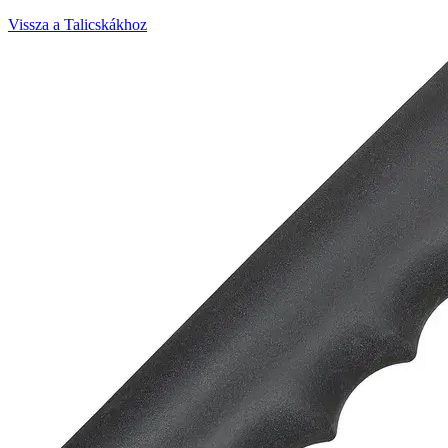
Vissza a Talicskákhoz