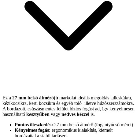
Ez a
27 mm belső átmérőjű
markolat ideális megoldás talicskákra,
kézikocsikra, kerti kocsikra és egyéb toló- illetve húzószerszámokra.
A bordázott, csúszásmentes felület biztos fogást ad, így kényelmesen
használható
kesztyűben
vagy
nedves kézzel
is.
Pontos illeszkedés:
27 mm belső átmérő (fogantyúcső méret)
Kényelmes fogás:
ergonomikus kialakítás, kiemelt
bordázattal a stabil tartásért