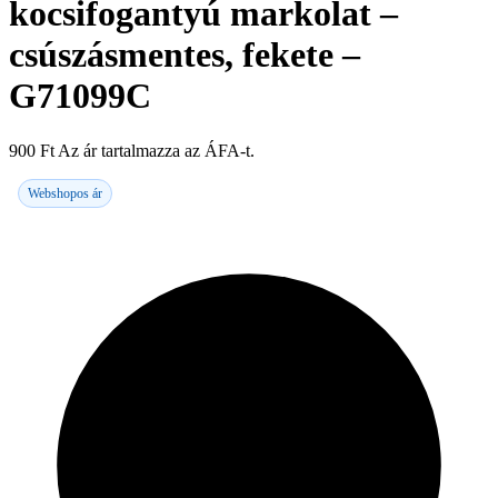
kocsifogantyú markolat –
csúszásmentes, fekete –
G71099C
900
Ft
Az ár tartalmazza az ÁFA-t.
Webshopos ár