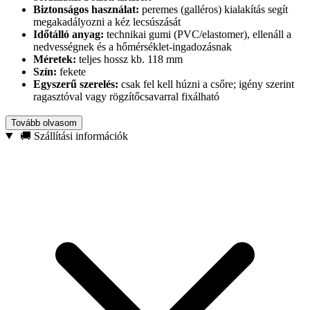
Biztonságos használat:
peremes (galléros) kialakítás segít
megakadályozni a kéz lecsúszását
Időtálló anyag:
technikai gumi (PVC/elastomer), ellenáll a
nedvességnek és a hőmérséklet-ingadozásnak
Méretek:
teljes hossz kb. 118 mm
Szín:
fekete
Egyszerű szerelés:
csak fel kell húzni a csőre; igény szerint
ragasztóval vagy rögzítőcsavarral fixálható
Ajánlott felhasználás:
szállítókocsik, építési és kerti talicskák, kézi
Tovább olvasom
raktári kocsik, valamint minden olyan eszköz, amelynek
🚚 Szállítási információk
fogantyúcsöve 27 mm átmérőjű.