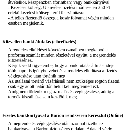
átvételkor, készpénzben (forintban) vagy bankkártyával.
- Kezelési költség: Utánvétes fizetési mód esetén 350 Ft
értékű kezelési költség kerül felszámításra.
- A teljes fizetendő összeg a kosár folyamat végén minden
esetben megjelenik.
Közvetlen banki átutalás (előrefizetés)
A rendelés elküldését követően e-mailben megkapod a
proforma számlát minden részletével együtt, a megrendelés
kifizetéséhez.
Kérjük vedd figyelembe, hogy a banki utalás átfutási ideje
több napot is igénybe vehet és a rendelés elindítása a fizetés
véglegesítése után történik meg.
Az utalással történő vásárlásnál nem szükséges rögtön fizetni,
csak egy adott határidőn belül kell megtenned ezt.
Amíg nem történik meg az utalás és véglegesítése, addig a
termék kiszállítása sem kezdődik meg.
Fizetés bankkártyával a Barion rendszerén keresztül (Online)
A megrendelés véglegesítése után azonnal fizethetsz
bankártyával a Barionbiztonságos oldalán. Adataid végig