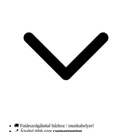
🚚 Futárszolgálattal házhoz / munkahelyre!
📍 Átvétel több ezer
csomagponton