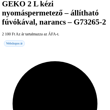
GEKO 2 L kézi
nyomáspermetező – állítható
fúvókával, narancs – G73265-2
2 100
Ft
Az ár tartalmazza az ÁFA-t.
Webshopos ár