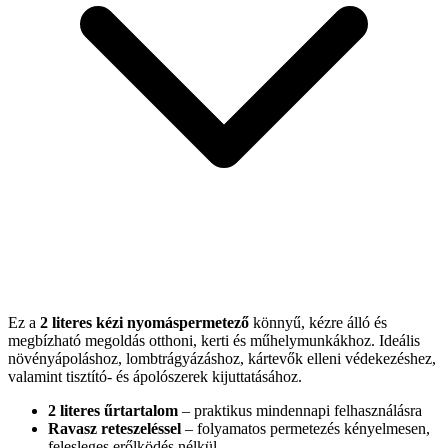
Ez a
2 literes kézi nyomáspermetező
könnyű, kézre álló és
megbízható megoldás otthoni, kerti és műhelymunkákhoz. Ideális
növényápoláshoz, lombtrágyázáshoz, kártevők elleni védekezéshez,
valamint tisztító- és ápolószerek kijuttatásához.
2 literes űrtartalom
– praktikus mindennapi felhasználásra
Ravasz reteszeléssel
– folyamatos permetezés kényelmesen,
felesleges erőlködés nélkül