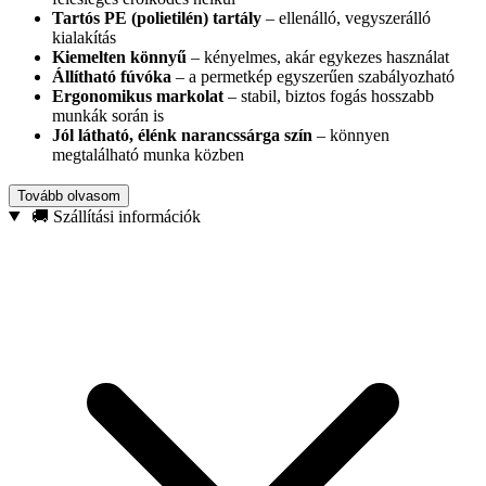
Tartós PE (polietilén) tartály
– ellenálló, vegyszerálló
kialakítás
Kiemelten könnyű
– kényelmes, akár egykezes használat
Állítható fúvóka
– a permetkép egyszerűen szabályozható
Ergonomikus markolat
– stabil, biztos fogás hosszabb
munkák során is
Jól látható, élénk narancssárga szín
– könnyen
megtalálható munka közben
Felhasználási területek:
szobanövények és kerti növények
Tovább olvasom
permetezése, lombtrágyázás, kártevőirtás, tisztító- és ápolószerek
🚚 Szállítási információk
felvitele, otthoni/garázs/műhely karbantartási munkák.
Típus:
kézi nyomáspermetező
Űrtartalom:
2 L
Tartály anyaga:
polietilén (PE)
Szín:
narancssárga
Működés:
kézi pumpás
Ravasz:
folyamatos permetezés rögzítő funkcióval
Válassz egy strapabíró, jól kezelhető permetezőt, amellyel gyorsan
és pontosan juttathatod ki a szükséges szereket – legyen szó
növényápolásról vagy tisztításról.