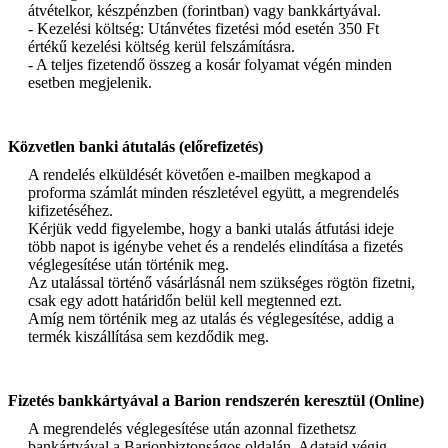
átvételkor, készpénzben (forintban) vagy bankkártyával.
- Kezelési költség: Utánvétes fizetési mód esetén 350 Ft
értékű kezelési költség kerül felszámításra.
- A teljes fizetendő összeg a kosár folyamat végén minden
esetben megjelenik.
Közvetlen banki átutalás (előrefizetés)
A rendelés elküldését követően e-mailben megkapod a
proforma számlát minden részletével együtt, a megrendelés
kifizetéséhez.
Kérjük vedd figyelembe, hogy a banki utalás átfutási ideje
több napot is igénybe vehet és a rendelés elindítása a fizetés
véglegesítése után történik meg.
Az utalással történő vásárlásnál nem szükséges rögtön fizetni,
csak egy adott határidőn belül kell megtenned ezt.
Amíg nem történik meg az utalás és véglegesítése, addig a
termék kiszállítása sem kezdődik meg.
Fizetés bankkártyával a Barion rendszerén keresztül (Online)
A megrendelés véglegesítése után azonnal fizethetsz
bankártyával a Barionbiztonságos oldalán. Adataid végig