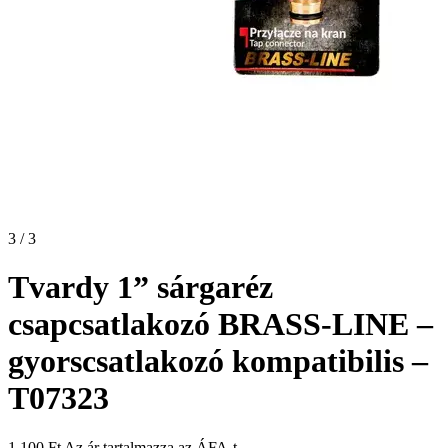
3 / 3
Tvardy 1” sárgaréz
csapcsatlakozó BRASS-LINE –
gyorscsatlakozó kompatibilis –
T07323
1 100
Ft
Az ár tartalmazza az ÁFA-t.