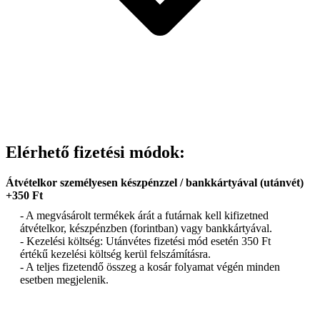
Elérhető fizetési módok:
Átvételkor személyesen készpénzzel / bankkártyával (utánvét)
+350 Ft
- A megvásárolt termékek árát a futárnak kell kifizetned
átvételkor, készpénzben (forintban) vagy bankkártyával.
- Kezelési költség: Utánvétes fizetési mód esetén 350 Ft
értékű kezelési költség kerül felszámításra.
- A teljes fizetendő összeg a kosár folyamat végén minden
esetben megjelenik.