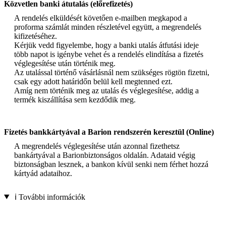
Közvetlen banki átutalás (előrefizetés)
A rendelés elküldését követően e-mailben megkapod a
proforma számlát minden részletével együtt, a megrendelés
kifizetéséhez.
Kérjük vedd figyelembe, hogy a banki utalás átfutási ideje
több napot is igénybe vehet és a rendelés elindítása a fizetés
véglegesítése után történik meg.
Az utalással történő vásárlásnál nem szükséges rögtön fizetni,
csak egy adott határidőn belül kell megtenned ezt.
Amíg nem történik meg az utalás és véglegesítése, addig a
termék kiszállítása sem kezdődik meg.
Fizetés bankkártyával a Barion rendszerén keresztül (Online)
A megrendelés véglegesítése után azonnal fizethetsz
bankártyával a Barionbiztonságos oldalán. Adataid végig
biztonságban lesznek, a bankon kívül senki nem férhet hozzá
kártyád adataihoz.
ℹ️ További információk