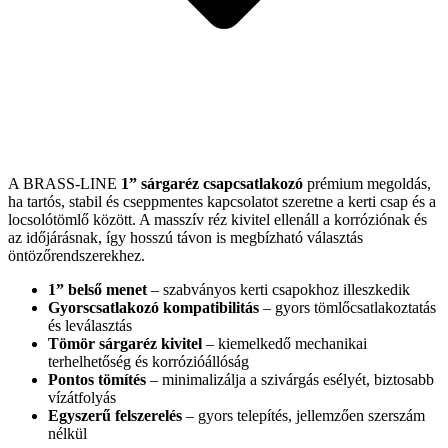
A BRASS-LINE
1” sárgaréz csapcsatlakozó
prémium megoldás,
ha tartós, stabil és cseppmentes kapcsolatot szeretne a kerti csap és a
locsolótömlő között. A masszív réz kivitel ellenáll a korróziónak és
az időjárásnak, így hosszú távon is megbízható választás
öntözőrendszerekhez.
1” belső menet
– szabványos kerti csapokhoz illeszkedik
Gyorscsatlakozó kompatibilitás
– gyors tömlőcsatlakoztatás
és leválasztás
Tömör sárgaréz kivitel
– kiemelkedő mechanikai
terhelhetőség és korrózióállóság
Pontos tömítés
– minimalizálja a szivárgás esélyét, biztosabb
vízátfolyás
Egyszerű felszerelés
– gyors telepítés, jellemzően szerszám
nélkül