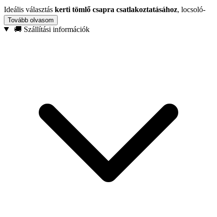
Ideális választás
kerti tömlő csapra csatlakoztatásához
, locsoló-
és öntözőrendszerekhez, valamint háztartási vagy mezőgazdasági
Tovább olvasom
vízhasználati megoldásokhoz. Ha egy strapabíró, univerzális
🚚 Szállítási információk
csatlakozót keres, amire nyugodtan rábízhatja az öntözést, a
BRASS-LINE sorozat kiváló döntés.