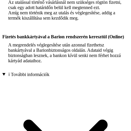
Az utalással történő vásárlásnál nem szükséges rögtön fizetni,
csak egy adott határidőn belül kell megtenned ezt.
Amíg nem történik meg az utalás és véglegesítése, addig a
termék kiszállítása sem kezdődik meg.
Fizetés bankkártyával a Barion rendszerén keresztül (Online)
A megrendelés véglegesítése után azonnal fizethetsz
bankártyával a Barionbiztonságos oldalán. Adataid végig
biztonságban lesznek, a bankon kívül senki nem férhet hozzá
kártyád adataihoz.
ℹ️ További információk