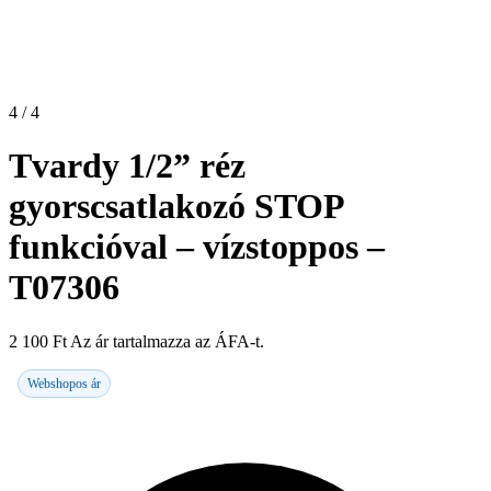
4 / 4
Tvardy 1/2” réz
gyorscsatlakozó STOP
funkcióval – vízstoppos –
T07306
2 100
Ft
Az ár tartalmazza az ÁFA-t.
Webshopos ár