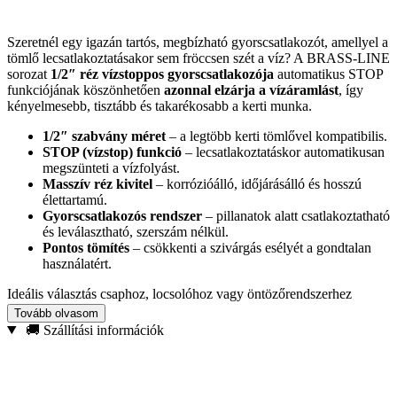
Szeretnél egy igazán tartós, megbízható gyorscsatlakozót, amellyel a
tömlő lecsatlakoztatásakor sem fröccsen szét a víz? A BRASS-LINE
sorozat
1/2″ réz vízstoppos gyorscsatlakozója
automatikus STOP
funkciójának köszönhetően
azonnal elzárja a vízáramlást
, így
kényelmesebb, tisztább és takarékosabb a kerti munka.
1/2″ szabvány méret
– a legtöbb kerti tömlővel kompatibilis.
STOP (vízstop) funkció
– lecsatlakoztatáskor automatikusan
megszünteti a vízfolyást.
Masszív réz kivitel
– korrózióálló, időjárásálló és hosszú
élettartamú.
Gyorscsatlakozós rendszer
– pillanatok alatt csatlakoztatható
és leválasztható, szerszám nélkül.
Pontos tömítés
– csökkenti a szivárgás esélyét a gondtalan
használatért.
Ideális választás csaphoz, locsolóhoz vagy öntözőrendszerhez
történő csatlakoztatáshoz, amikor fontos a
biztonságos,
Tovább olvasom
csepegésmentes
kapcsolat és a kényelmes vízszabályozás. Ha
🚚 Szállítási információk
prémium minőségű, strapabíró megoldást keresel a kertbe, ezzel a
réz STOP gyorscsatlakozóval hosszú távon jól jársz.