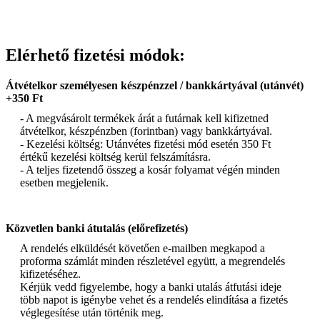
Elérhető fizetési módok:
Átvételkor személyesen készpénzzel / bankkártyával (utánvét)
+350 Ft
- A megvásárolt termékek árát a futárnak kell kifizetned
átvételkor, készpénzben (forintban) vagy bankkártyával.
- Kezelési költség: Utánvétes fizetési mód esetén 350 Ft
értékű kezelési költség kerül felszámításra.
- A teljes fizetendő összeg a kosár folyamat végén minden
esetben megjelenik.
Közvetlen banki átutalás (előrefizetés)
A rendelés elküldését követően e-mailben megkapod a
proforma számlát minden részletével együtt, a megrendelés
kifizetéséhez.
Kérjük vedd figyelembe, hogy a banki utalás átfutási ideje
több napot is igénybe vehet és a rendelés elindítása a fizetés
véglegesítése után történik meg.