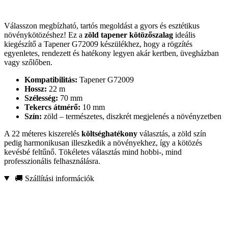
Válasszon megbízható, tartós megoldást a gyors és esztétikus
növénykötözéshez! Ez a
zöld tapener kötözőszalag
ideális
kiegészítő a Tapener G72009 készülékhez, hogy a rögzítés
egyenletes, rendezett és hatékony legyen akár kertben, üvegházban
vagy szőlőben.
Kompatibilitás:
Tapener G72009
Hossz:
22 m
Szélesség:
70 mm
Tekercs átmérő:
10 mm
Szín:
zöld – természetes, diszkrét megjelenés a növényzetben
A 22 méteres kiszerelés
költséghatékony
választás, a zöld szín
pedig harmonikusan illeszkedik a növényekhez, így a kötözés
kevésbé feltűnő. Tökéletes választás mind hobbi-, mind
professzionális felhasználásra.
🚚 Szállítási információk