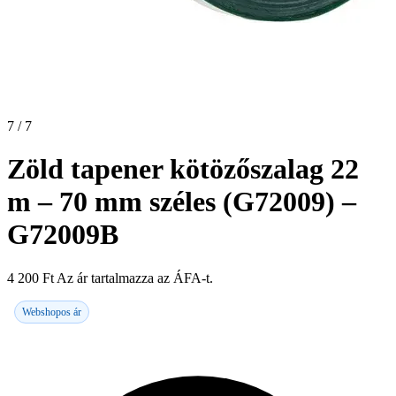
7 / 7
Zöld tapener kötözőszalag 22
m – 70 mm széles (G72009) –
G72009B
4 200
Ft
Az ár tartalmazza az ÁFA-t.
Webshopos ár