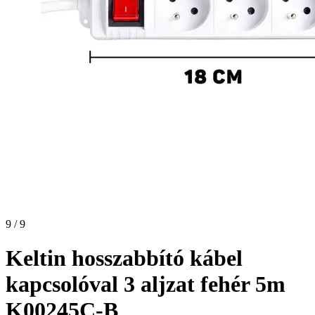
9 / 9
Keltin hosszabbító kábel
kapcsolóval 3 aljzat fehér 5m
K00245C-B