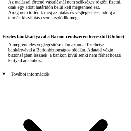
Az utalással történő vásárlásnál nem szükséges rögtön fizetni,
csak egy adott határidőn belül kell megtenned ezt.
Amíg nem történik meg az utalás és véglegesítése, addig a
termék kiszállítása sem kezdődik meg.
Fizetés bankkártyával a Barion rendszerén keresztül (Online)
A megrendelés véglegesítése után azonnal fizethetsz
bankártyával a Barionbiztonságos oldalán. Adataid végig
biztonságban lesznek, a bankon kívül senki nem férhet hozzá
kártyád adataihoz.
ℹ️ További információk