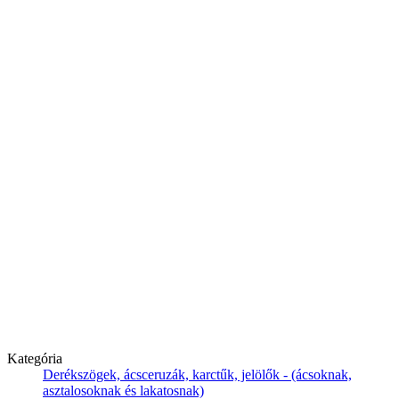
Kategória
Derékszögek, ácsceruzák, karctűk, jelölők - (ácsoknak,
asztalosoknak és lakatosnak)