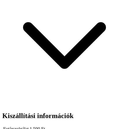
is számíthatsz, a WET jelölőceruza biztos választás –
tartós, jól
fogható, és nedves felületen is olvasható jelölést ad
.
Kiszállítási információk
Futárszolgálat
1 590
Ft