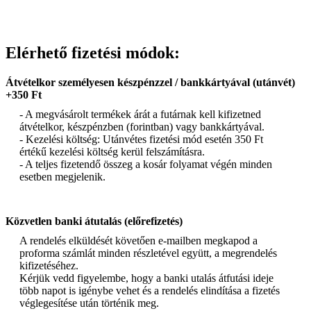
Elérhető fizetési módok:
Átvételkor személyesen készpénzzel / bankkártyával (utánvét)
+350 Ft
- A megvásárolt termékek árát a futárnak kell kifizetned
átvételkor, készpénzben (forintban) vagy bankkártyával.
- Kezelési költség: Utánvétes fizetési mód esetén 350 Ft
értékű kezelési költség kerül felszámításra.
- A teljes fizetendő összeg a kosár folyamat végén minden
esetben megjelenik.
Közvetlen banki átutalás (előrefizetés)
A rendelés elküldését követően e-mailben megkapod a
proforma számlát minden részletével együtt, a megrendelés
kifizetéséhez.
Kérjük vedd figyelembe, hogy a banki utalás átfutási ideje
több napot is igénybe vehet és a rendelés elindítása a fizetés
véglegesítése után történik meg.