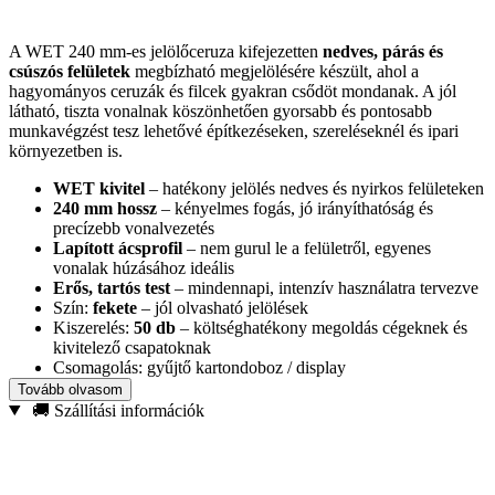
A WET 240 mm-es jelölőceruza kifejezetten
nedves, párás és
csúszós felületek
megbízható megjelölésére készült, ahol a
hagyományos ceruzák és filcek gyakran csődöt mondanak. A jól
látható, tiszta vonalnak köszönhetően gyorsabb és pontosabb
munkavégzést tesz lehetővé építkezéseken, szereléseknél és ipari
környezetben is.
WET kivitel
– hatékony jelölés nedves és nyirkos felületeken
240 mm hossz
– kényelmes fogás, jó irányíthatóság és
precízebb vonalvezetés
Lapított ácsprofil
– nem gurul le a felületről, egyenes
vonalak húzásához ideális
Erős, tartós test
– mindennapi, intenzív használatra tervezve
Szín:
fekete
– jól olvasható jelölések
Kiszerelés:
50 db
– költséghatékony megoldás cégeknek és
kivitelező csapatoknak
Csomagolás: gyűjtő kartondoboz / display
Tovább olvasom
Ajánlott felhasználás:
beton, kő, tégla, nedves vagy impregnált fa,
🚚 Szállítási információk
illetve általános építőipari és szerkezeti anyagok jelölése. Ideális
kültéri munkákhoz, esős vagy párás körülmények között is.
Ha olyan jelölőeszközt keresel, amelyre nehéz körülmények között