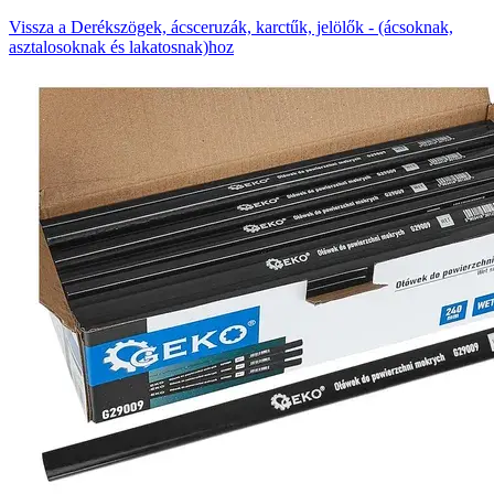
Vissza a Derékszögek, ácsceruzák, karctűk, jelölők - (ácsoknak,
asztalosoknak és lakatosnak)hoz