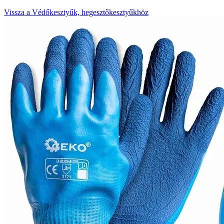
Vissza a Védőkesztyűk, hegesztőkesztyűkhöz