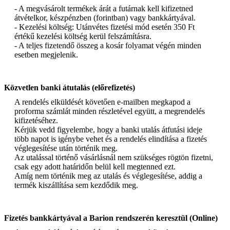
- A megvásárolt termékek árát a futárnak kell kifizetned
átvételkor, készpénzben (forintban) vagy bankkártyával.
- Kezelési költség: Utánvétes fizetési mód esetén 350 Ft
értékű kezelési költség kerül felszámításra.
- A teljes fizetendő összeg a kosár folyamat végén minden
esetben megjelenik.
Közvetlen banki átutalás (előrefizetés)
A rendelés elküldését követően e-mailben megkapod a
proforma számlát minden részletével együtt, a megrendelés
kifizetéséhez.
Kérjük vedd figyelembe, hogy a banki utalás átfutási ideje
több napot is igénybe vehet és a rendelés elindítása a fizetés
véglegesítése után történik meg.
Az utalással történő vásárlásnál nem szükséges rögtön fizetni,
csak egy adott határidőn belül kell megtenned ezt.
Amíg nem történik meg az utalás és véglegesítése, addig a
termék kiszállítása sem kezdődik meg.
Fizetés bankkártyával a Barion rendszerén keresztül (Online)