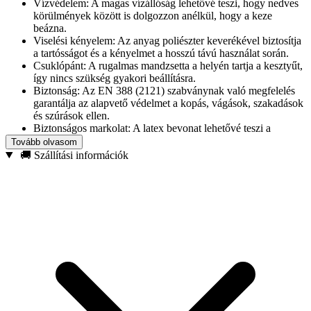
Vízvédelem: A magas vízállóság lehetővé teszi, hogy nedves
körülmények között is dolgozzon anélkül, hogy a keze
beázna.
Viselési kényelem: Az anyag poliészter keverékével biztosítja
a tartósságot és a kényelmet a hosszú távú használat során.
Csuklópánt: A rugalmas mandzsetta a helyén tartja a kesztyűt,
így nincs szükség gyakori beállításra.
Biztonság: Az EN 388 (2121) szabványnak való megfelelés
garantálja az alapvető védelmet a kopás, vágások, szakadások
és szúrások ellen.
Biztonságos markolat: A latex bevonat lehetővé teszi a
szerszámok és anyagok stabil tartását, minimálisra csökkentve
Tovább olvasom
a tárgyak elcsúszásának kockázatát.
🚚 Szállítási információk
A végén lévő rugalmas mandzsetta megakadályozza, hogy a
kesztyű munka közben lecsússzon
Kényelmes és rugalmas
Műszaki adatok:
Gyártó: Geko
Mérete: 10
Anyaga: poliészter, latex
Védelmi szabvány: EN 388 (2121)
Vízálló: Igen
Szín: kék