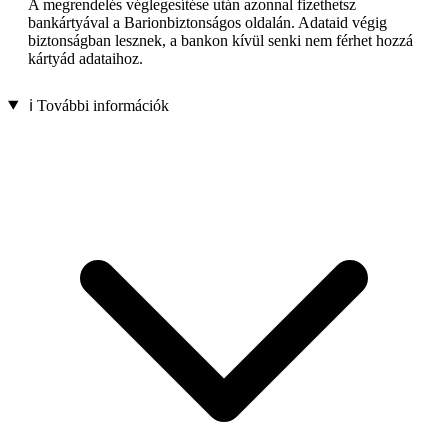
A megrendelés véglegesítése után azonnal fizethetsz
bankártyával a Barionbiztonságos oldalán. Adataid végig
biztonságban lesznek, a bankon kívül senki nem férhet hozzá
kártyád adataihoz.
ℹ️ További információk