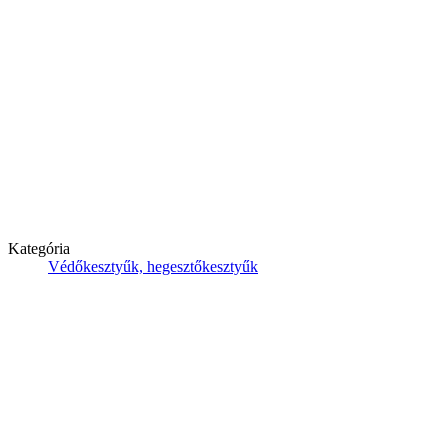
Kategória
Védőkesztyűk, hegesztőkesztyűk