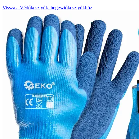
Vissza a Védőkesztyűk, hegesztőkesztyűkhöz