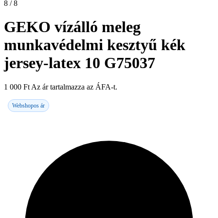
8 / 8
GEKO vízálló meleg
munkavédelmi kesztyű kék
jersey-latex 10 G75037
1 000
Ft
Az ár tartalmazza az ÁFA-t.
Webshopos ár