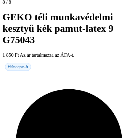
8 / 8
GEKO téli munkavédelmi
kesztyű kék pamut-latex 9
G75043
1 850
Ft
Az ár tartalmazza az ÁFA-t.
Webshopos ár