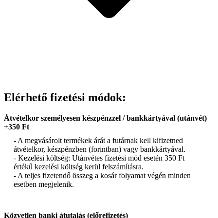
Elérhető fizetési módok:
Átvételkor személyesen készpénzzel / bankkártyával (utánvét)
+350 Ft
- A megvásárolt termékek árát a futárnak kell kifizetned
átvételkor, készpénzben (forintban) vagy bankkártyával.
- Kezelési költség: Utánvétes fizetési mód esetén 350 Ft
értékű kezelési költség kerül felszámításra.
- A teljes fizetendő összeg a kosár folyamat végén minden
esetben megjelenik.
Közvetlen banki átutalás (előrefizetés)