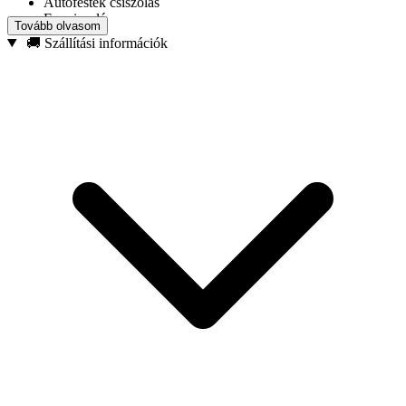
Autófesték csiszolás
Fa csiszolás
Tovább olvasom
Műanyag köszörülés
🚚 Szállítási információk