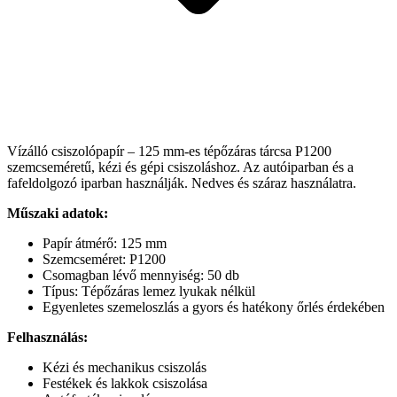
Vízálló csiszolópapír – 125 mm-es tépőzáras tárcsa P1200
szemcseméretű, kézi és gépi csiszoláshoz. Az autóiparban és a
fafeldolgozó iparban használják. Nedves és száraz használatra.
Műszaki adatok:
Papír átmérő: 125 mm
Szemcseméret: P1200
Csomagban lévő mennyiség: 50 db
Típus: Tépőzáras lemez lyukak nélkül
Egyenletes szemeloszlás a gyors és hatékony őrlés érdekében
Felhasználás:
Kézi és mechanikus csiszolás
Festékek és lakkok csiszolása