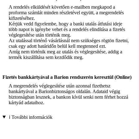
A rendelés elküldését követően e-mailben megkapod a
proforma számlát minden részletével együtt, a megrendelés
kifizetéséhez.
Kérjük vedd figyelembe, hogy a banki utalás átfutási ideje
több napot is igénybe vehet és a rendelés elindítása a fizetés
véglegesítése után történik meg.
Az utalással történő vásárlásnál nem szükséges rögtön fizetni,
csak egy adott határidőn belül kell megtenned ezt.
Amíg nem történik meg az utalás és véglegesítése, addig a
termék kiszállítása sem kezdődik meg.
Fizetés bankkártyával a Barion rendszerén keresztül (Online)
A megrendelés véglegesítése után azonnal fizethetsz
bankártyával a Barionbiztonságos oldalán. Adataid végig
biztonságban lesznek, a bankon kívül senki nem férhet hozzá
kártyád adataihoz.
ℹ️ További információk