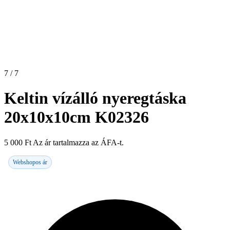
7 / 7
Keltin vízálló nyeregtáska
20x10x10cm K02326
5 000
Ft
Az ár tartalmazza az ÁFA-t.
Webshopos ár