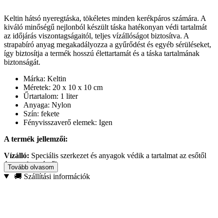
Keltin hátsó nyeregtáska, tökéletes minden kerékpáros számára. A
kiváló minőségű nejlonból készült táska hatékonyan védi tartalmát
az időjárás viszontagságaitól, teljes vízállóságot biztosítva. A
strapabíró anyag megakadályozza a gyűrődést és egyéb sérüléseket,
így biztosítja a termék hosszú élettartamát és a táska tartalmának
biztonságát.
Márka: Keltin
Méretek: 20 x 10 x 10 cm
Űrtartalom: 1 liter
Anyaga: Nylon
Szín: fekete
Fényvisszaverő elemek: Igen
A termék jellemzői:
Vízálló:
Speciális szerkezet és anyagok védik a tartalmat az esőtől
és a nedvességtől.
Tovább olvasom
Tartósság:
A nylon anyaga ellenáll a gyűrődésnek és a mechanikai
🚚 Szállítási információk
sérüléseknek.
Könnyű összeszerelés:
A különféle típusú kerékpárokkal
kompatibilis rögzítőrendszerek biztosítják a táska szilárd rögzítését, a
gyors össze- és szétszerelés pedig egyszerű használatot tesz
lehetővé.