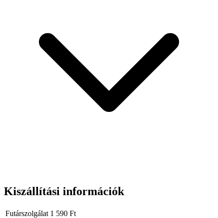
Tágas:
Az 1 literes űrtartalmú táska elegendő helyet biztosít minden
szükséges dolognak a kerékpáros utazás során. A további hálós
zsebek megkönnyítik a szervezést.
Biztonság:
A táska hátulján található fényvisszaverő elemek növelik
a kerékpáros láthatóságát az úton, ami különösen fontos sötétedés
utáni közlekedéskor.
Kiszállítási információk
Futárszolgálat
1 590
Ft