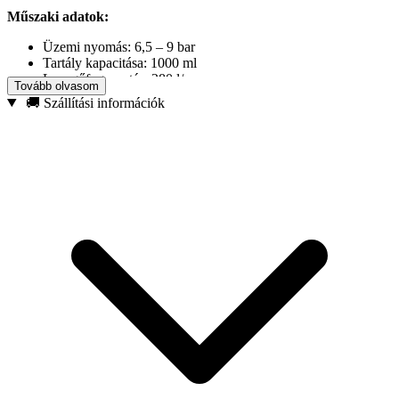
Műszaki adatok:
Üzemi nyomás: 6,5 – 9 bar
Tartály kapacitása: 1000 ml
Levegőfogyasztás: 280 l/perc
Tovább olvasom
🚚 Szállítási információk
A csomag tartalma:
Pisztoly légcsatlakozóval
1000 ml-es tartály
Két adapter csavarozva a fúvókákra (az egyik kefével)