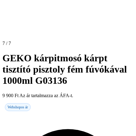
7 / 7
GEKO kárpitmosó kárpt
tisztító pisztoly fém fúvókával
1000ml G03136
9 900
Ft
Az ár tartalmazza az ÁFA-t.
Webshopos ár