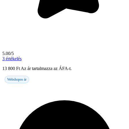
5.00/5
3
értékelés
13 800
Ft
Az ár tartalmazza az ÁFA-t.
Webshopos ár