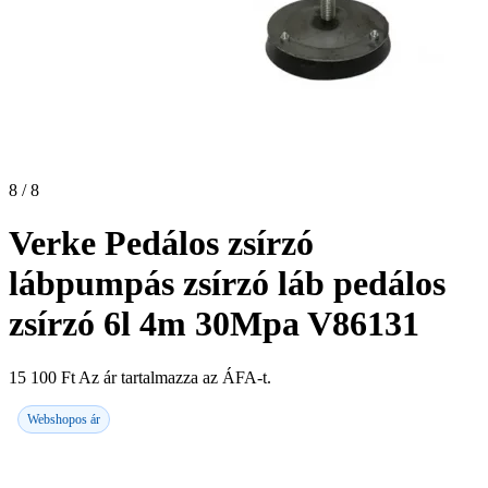
8 / 8
Verke Pedálos zsírzó
lábpumpás zsírzó láb pedálos
zsírzó 6l 4m 30Mpa V86131
15 100
Ft
Az ár tartalmazza az ÁFA-t.
Webshopos ár