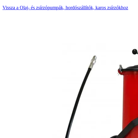
Vissza a Olaj- és zsírzópumpák, hordószállítók, karos zsírzókhoz