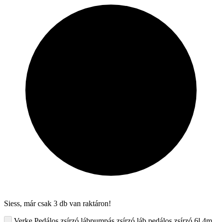
Siess, már csak 3 db van raktáron!
Verke Pedálos zsírzó lábpumpás zsírzó láb pedálos zsírzó 6l 4m