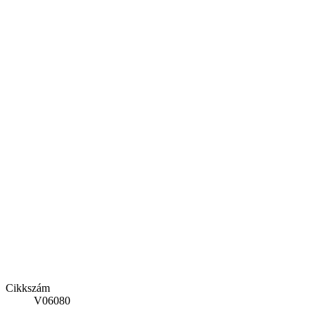
Cikkszám
V06080