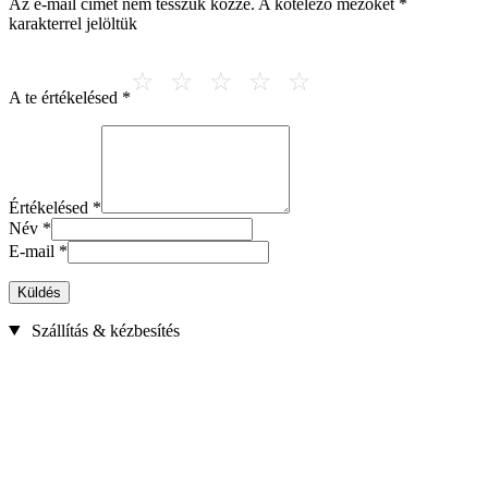
Az e-mail címet nem tesszük közzé.
A kötelező mezőket
*
karakterrel jelöltük
A te értékelésed
*
Értékelésed
*
Név
*
E-mail
*
Küldés
Szállítás & kézbesítés