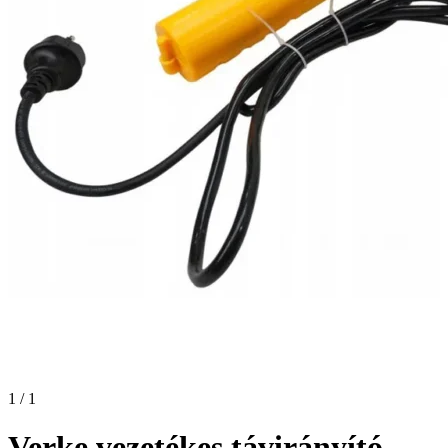
1 / 1
Verke vezetékes távirányító