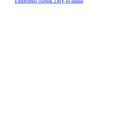
Elektromos csörlők 230V-os táppal