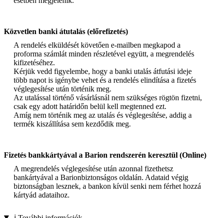
esetben megjelenik.
Közvetlen banki átutalás (előrefizetés)
A rendelés elküldését követően e-mailben megkapod a
proforma számlát minden részletével együtt, a megrendelés
kifizetéséhez.
Kérjük vedd figyelembe, hogy a banki utalás átfutási ideje
több napot is igénybe vehet és a rendelés elindítása a fizetés
véglegesítése után történik meg.
Az utalással történő vásárlásnál nem szükséges rögtön fizetni,
csak egy adott határidőn belül kell megtenned ezt.
Amíg nem történik meg az utalás és véglegesítése, addig a
termék kiszállítása sem kezdődik meg.
Fizetés bankkártyával a Barion rendszerén keresztül (Online)
A megrendelés véglegesítése után azonnal fizethetsz
bankártyával a Barionbiztonságos oldalán. Adataid végig
biztonságban lesznek, a bankon kívül senki nem férhet hozzá
kártyád adataihoz.
ℹ️ További információk