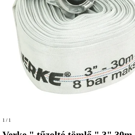
1 / 1
Verke " tűzoltó tömlő " 3" 30m