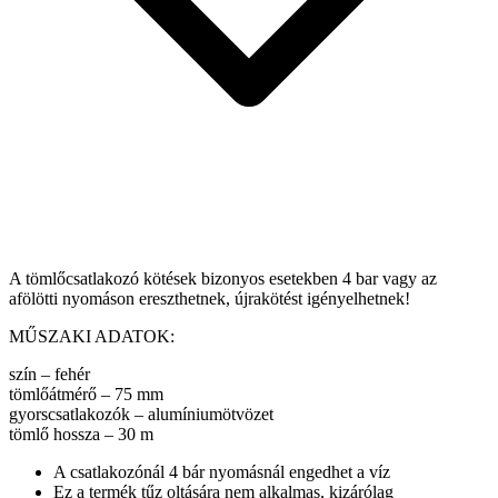
A tömlőcsatlakozó kötések bizonyos esetekben 4 bar vagy az
afölötti nyomáson ereszthetnek, újrakötést igényelhetnek!
MŰSZAKI ADATOK:
szín – fehér
tömlőátmérő – 75 mm
gyorscsatlakozók – alumíniumötvözet
tömlő hossza – 30 m
A csatlakozónál 4 bár nyomásnál engedhet a víz
Ez a termék tűz oltására nem alkalmas, kizárólag