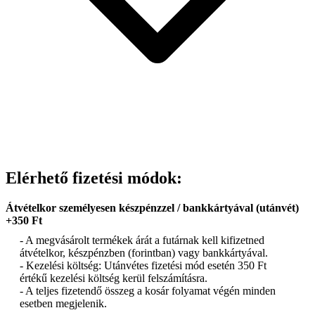
Elérhető fizetési módok:
Átvételkor személyesen készpénzzel / bankkártyával (utánvét)
+350 Ft
- A megvásárolt termékek árát a futárnak kell kifizetned
átvételkor, készpénzben (forintban) vagy bankkártyával.
- Kezelési költség: Utánvétes fizetési mód esetén 350 Ft
értékű kezelési költség kerül felszámításra.
- A teljes fizetendő összeg a kosár folyamat végén minden
esetben megjelenik.