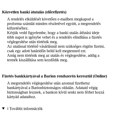
Közvetlen banki átutalás (előrefizetés)
A rendelés elküldését követően e-mailben megkapod a
proforma számlát minden részletével együtt, a megrendelés
kifizetéséhez.
Kérjük vedd figyelembe, hogy a banki utalás átfutási ideje
több napot is igénybe vehet és a rendelés elindítása a fizetés
véglegesítése után történik meg.
Az utalással történő vásárlásnál nem szükséges rögtön fizetni,
csak egy adott határidőn belül kell megtenned ezt.
Amíg nem történik meg az utalás és véglegesítése, addig a
termék kiszállítása sem kezdődik meg.
Fizetés bankkártyával a Barion rendszerén keresztül (Online)
A megrendelés véglegesítése után azonnal fizethetsz
bankártyával a Barionbiztonságos oldalán. Adataid végig
biztonságban lesznek, a bankon kívül senki nem férhet hozzá
kártyád adataihoz.
ℹ️ További információk