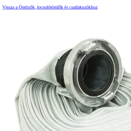
Vissza a Öntözők, locsolótömlők és csatlakozókhoz