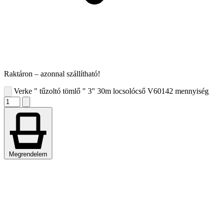
Raktáron – azonnal szállítható!
Verke " tűzoltó tömlő " 3" 30m locsolócső V60142 mennyiség
Megrendelem