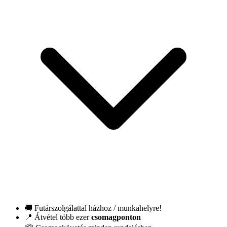
🚚 Futárszolgálattal házhoz / munkahelyre!
📍 Átvétel több ezer
csomagponton