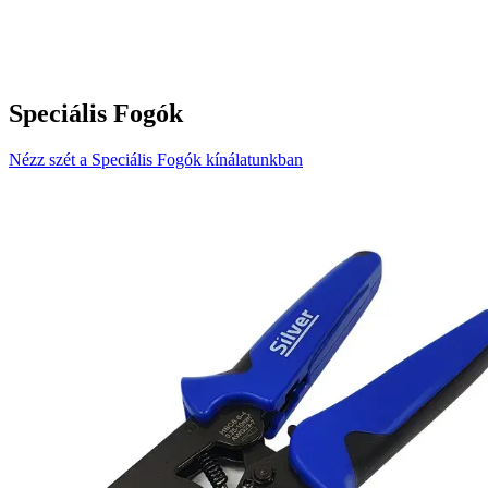
Speciális Fogók
Nézz szét a Speciális Fogók kínálatunkban