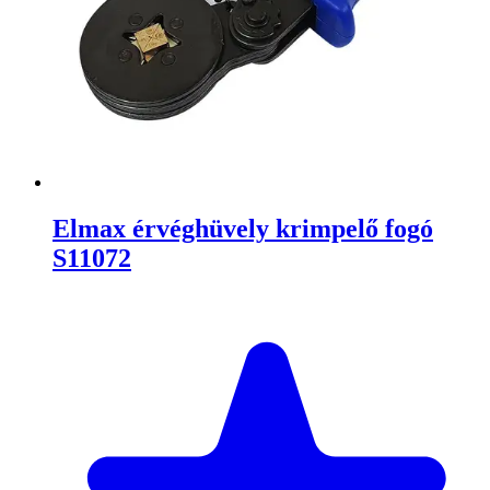
Elmax érvéghüvely krimpelő fogó
S11072