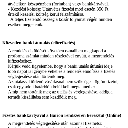
átvételkor, készpénzben (forintban) vagy bankkártyával.
- Kezelési költség: Utánvétes fizetési mód esetén 350 Ft
értékű kezelési költség kerül felszámításra.
- A teljes fizetendő összeg a kosár folyamat végén minden
esetben megjelenik.
Közvetlen banki átutalás (előrefizetés)
A rendelés elküldését követően e-mailben megkapod a
proforma számlát minden részletével együtt, a megrendelés
kifizetéséhez.
Kérjük vedd figyelembe, hogy a banki utalás átfutási ideje
több napot is igénybe vehet és a rendelés elindítása a fizetés
véglegesítése után történik meg.
Az utalással történő vásárlásnál nem szükséges rögtön fizetni,
csak egy adott határidőn belül kell megtenned ezt.
Amíg nem történik meg az utalás és véglegesítése, addig a
termék kiszállítása sem kezdődik meg.
Fizetés bankkártyával a Barion rendszerén keresztül (Online)
A megrendelés véglegesítése után azonnal fizethetsz