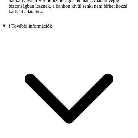
bankártyával a Barionbiztonságos oldalán. Adataid végig
biztonságban lesznek, a bankon kívül senki nem férhet hozzá
kártyád adataihoz.
ℹ️ További információk