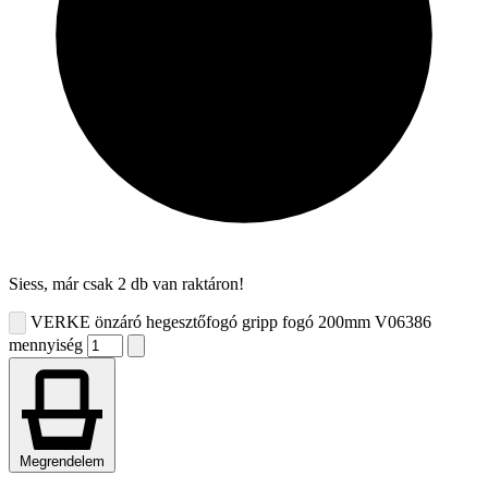
Siess, már csak 2 db van raktáron!
VERKE önzáró hegesztőfogó gripp fogó 200mm V06386
mennyiség
Megrendelem