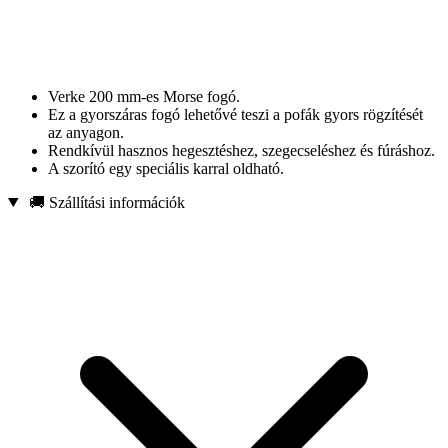
Verke 200 mm-es Morse fogó.
Ez a gyorszáras fogó lehetővé teszi a pofák gyors rögzítését
az anyagon.
Rendkívül hasznos hegesztéshez, szegecseléshez és fúráshoz.
A szorító egy speciális karral oldható.
🚚 Szállítási információk