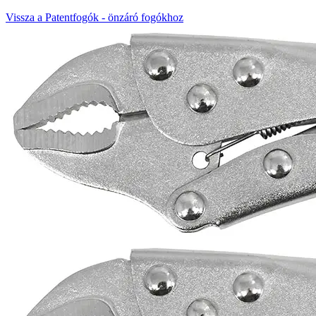
Vissza a Patentfogók - önzáró fogókhoz