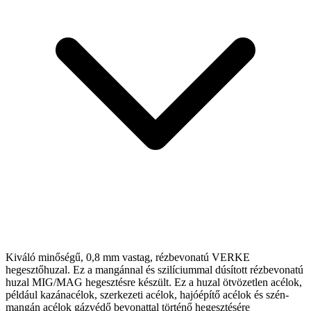
Kiváló minőségű, 0,8 mm vastag, rézbevonatú VERKE
hegesztőhuzal. Ez a mangánnal és szilíciummal dúsított rézbevonatú
huzal MIG/MAG hegesztésre készült. Ez a huzal ötvözetlen acélok,
például kazánacélok, szerkezeti acélok, hajóépítő acélok és szén-
mangán acélok gázvédő bevonattal történő hegesztésére