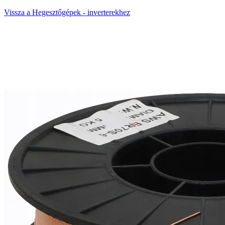
Vissza a Hegesztőgépek - inverterekhez