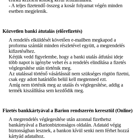
- A teljes fizetendő összeg a kosár folyamat végén minden
esetben megjelenik.
Közvetlen banki átutalás (előrefizetés)
A rendelés elküldését követően e-mailben megkapod a
proforma számlát minden részletével együtt, a megrendelés
kifizetéséhez.
Kérjük vedd figyelembe, hogy a banki utalás átfutási ideje
több napot is igénybe vehet és a rendelés elindítása a fizetés
véglegesítése után történik meg.
Az utalással történő vásárlásnál nem szükséges rögtön fizetni,
csak egy adott határidőn belül kell megtenned ezt.
Amíg nem történik meg az utalás és véglegesítése, addig a
termék kiszállítása sem kezdődik meg.
Fizetés bankkártyával a Barion rendszerén keresztül (Online)
A megrendelés véglegesítése után azonnal fizethetsz
bankártyával a Barionbiztonságos oldalán. Adataid végig
biztonságban lesznek, a bankon kívül senki nem férhet hozzá
kártyád adataihoz.