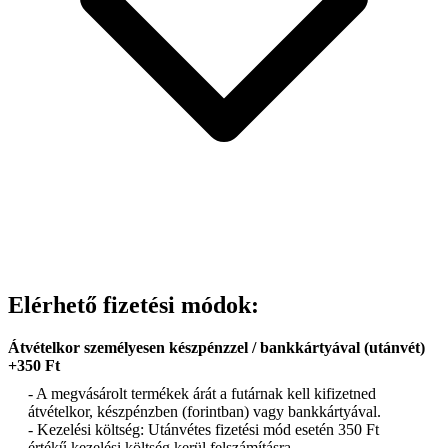
Elérhető fizetési módok:
Átvételkor személyesen készpénzzel / bankkártyával (utánvét)
+350 Ft
- A megvásárolt termékek árát a futárnak kell kifizetned
átvételkor, készpénzben (forintban) vagy bankkártyával.
- Kezelési költség: Utánvétes fizetési mód esetén 350 Ft
értékű kezelési költség kerül felszámításra.