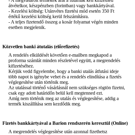
- A megvásárolt termékek árát a futárnak kell kifizetned
átvételkor, készpénzben (forintban) vagy bankkártyával.
- Kezelési költség: Utánvétes fizetési mód esetén 350 Ft
értékű kezelési költség kerül felszámításra.
- A teljes fizetendő összeg a kosár folyamat végén minden
esetben megjelenik.
Közvetlen banki átutalás (előrefizetés)
A rendelés elküldését követően e-mailben megkapod a
proforma számlát minden részletével együtt, a megrendelés
kifizetéséhez.
Kérjük vedd figyelembe, hogy a banki utalás átfutási ideje
több napot is igénybe vehet és a rendelés elindítása a fizetés
véglegesítése után történik meg.
Az utalással történő vásárlásnál nem szükséges rögtön fizetni,
csak egy adott határidőn belül kell megtenned ezt.
Amíg nem történik meg az utalás és véglegesítése, addig a
termék kiszállítása sem kezdődik meg.
Fizetés bankkártyával a Barion rendszerén keresztül (Online)
A megrendelés véglegesítése után azonnal fizethetsz