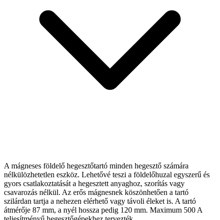
A mágneses földelő hegesztőtartó minden hegesztő számára
nélkülözhetetlen eszköz. Lehetővé teszi a földelőhuzal egyszerű és
gyors csatlakoztatását a hegesztett anyaghoz, szorítás vagy
csavarozás nélkül. Az erős mágnesnek köszönhetően a tartó
szilárdan tartja a nehezen elérhető vagy távoli éleket is. A tartó
átmérője 87 mm, a nyél hossza pedig 120 mm. Maximum 500 A
teljesítményű hegesztőgépekhez tervezték.