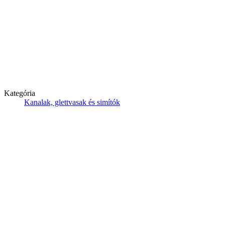
Kategória
Kanalak, glettvasak és simítók