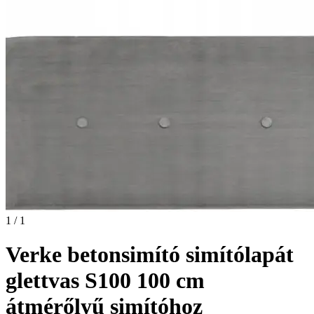
1 / 1
Verke betonsimító simítólapát
glettvas S100 100 cm
átmérőlyű simítóhoz