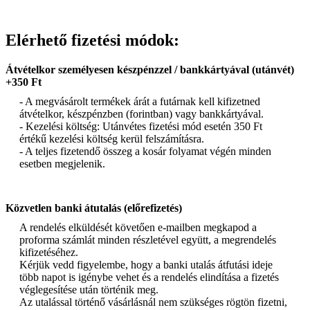
Elérhető fizetési módok:
Átvételkor személyesen készpénzzel / bankkártyával (utánvét)
+350 Ft
- A megvásárolt termékek árát a futárnak kell kifizetned
átvételkor, készpénzben (forintban) vagy bankkártyával.
- Kezelési költség: Utánvétes fizetési mód esetén 350 Ft
értékű kezelési költség kerül felszámításra.
- A teljes fizetendő összeg a kosár folyamat végén minden
esetben megjelenik.
Közvetlen banki átutalás (előrefizetés)
A rendelés elküldését követően e-mailben megkapod a
proforma számlát minden részletével együtt, a megrendelés
kifizetéséhez.
Kérjük vedd figyelembe, hogy a banki utalás átfutási ideje
több napot is igénybe vehet és a rendelés elindítása a fizetés
véglegesítése után történik meg.
Az utalással történő vásárlásnál nem szükséges rögtön fizetni,