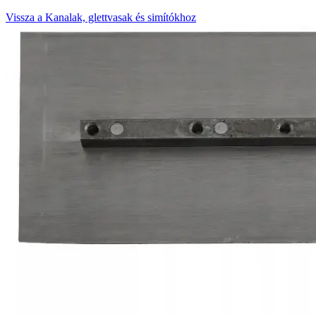
Vissza a Kanalak, glettvasak és simítókhoz