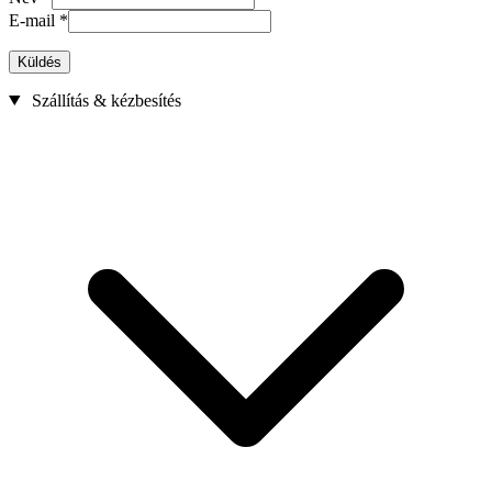
E-mail
*
Küldés
Szállítás & kézbesítés