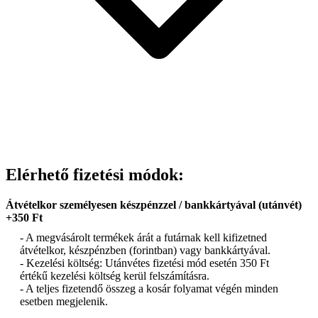
Elérhető fizetési módok:
Átvételkor személyesen készpénzzel / bankkártyával (utánvét)
+350 Ft
- A megvásárolt termékek árát a futárnak kell kifizetned
átvételkor, készpénzben (forintban) vagy bankkártyával.
- Kezelési költség: Utánvétes fizetési mód esetén 350 Ft
értékű kezelési költség kerül felszámításra.
- A teljes fizetendő összeg a kosár folyamat végén minden
esetben megjelenik.