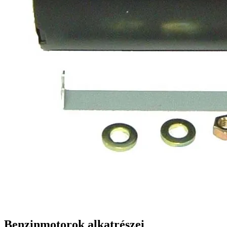
Benzinmotorok alkatrészei