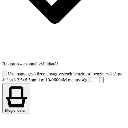
Raktáron – azonnal szállítható!
Üzemanyagcső üzemanyag vezeték benzincső benzin cső sárga
átlátszó 3,5x6,5mm 1m 10-06004M mennyiség
Megrendelem