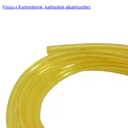
Vissza a Karburátorok, karburátok alkatrészeihez