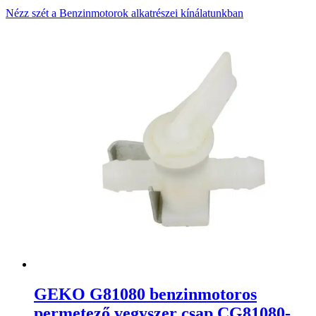
Nézz szét a Benzinmotorok alkatrészei kínálatunkban
GEKO G81080 benzinmotoros
permetező vegyszer csap CG81080-