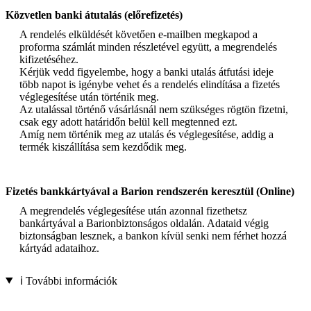
Közvetlen banki átutalás (előrefizetés)
A rendelés elküldését követően e-mailben megkapod a
proforma számlát minden részletével együtt, a megrendelés
kifizetéséhez.
Kérjük vedd figyelembe, hogy a banki utalás átfutási ideje
több napot is igénybe vehet és a rendelés elindítása a fizetés
véglegesítése után történik meg.
Az utalással történő vásárlásnál nem szükséges rögtön fizetni,
csak egy adott határidőn belül kell megtenned ezt.
Amíg nem történik meg az utalás és véglegesítése, addig a
termék kiszállítása sem kezdődik meg.
Fizetés bankkártyával a Barion rendszerén keresztül (Online)
A megrendelés véglegesítése után azonnal fizethetsz
bankártyával a Barionbiztonságos oldalán. Adataid végig
biztonságban lesznek, a bankon kívül senki nem férhet hozzá
kártyád adataihoz.
ℹ️ További információk