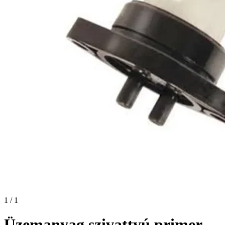
1 / 1
Üzemanyag szivattyú primer