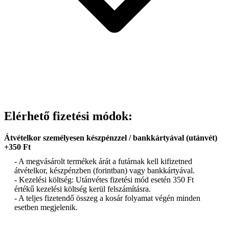
Elérhető fizetési módok:
Átvételkor személyesen készpénzzel / bankkártyával (utánvét)
+350 Ft
- A megvásárolt termékek árát a futárnak kell kifizetned
átvételkor, készpénzben (forintban) vagy bankkártyával.
- Kezelési költség: Utánvétes fizetési mód esetén 350 Ft
értékű kezelési költség kerül felszámításra.
- A teljes fizetendő összeg a kosár folyamat végén minden
esetben megjelenik.