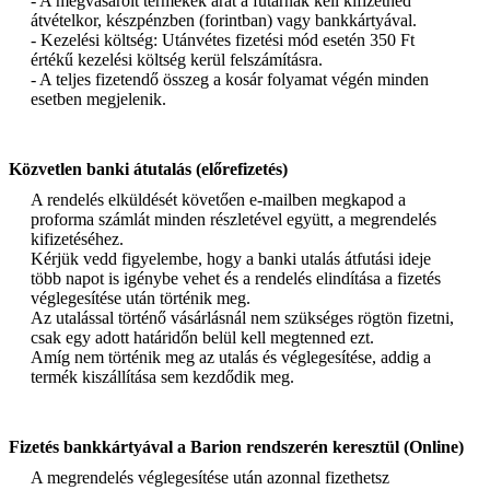
- A megvásárolt termékek árát a futárnak kell kifizetned
átvételkor, készpénzben (forintban) vagy bankkártyával.
- Kezelési költség: Utánvétes fizetési mód esetén 350 Ft
értékű kezelési költség kerül felszámításra.
- A teljes fizetendő összeg a kosár folyamat végén minden
esetben megjelenik.
Közvetlen banki átutalás (előrefizetés)
A rendelés elküldését követően e-mailben megkapod a
proforma számlát minden részletével együtt, a megrendelés
kifizetéséhez.
Kérjük vedd figyelembe, hogy a banki utalás átfutási ideje
több napot is igénybe vehet és a rendelés elindítása a fizetés
véglegesítése után történik meg.
Az utalással történő vásárlásnál nem szükséges rögtön fizetni,
csak egy adott határidőn belül kell megtenned ezt.
Amíg nem történik meg az utalás és véglegesítése, addig a
termék kiszállítása sem kezdődik meg.
Fizetés bankkártyával a Barion rendszerén keresztül (Online)
A megrendelés véglegesítése után azonnal fizethetsz