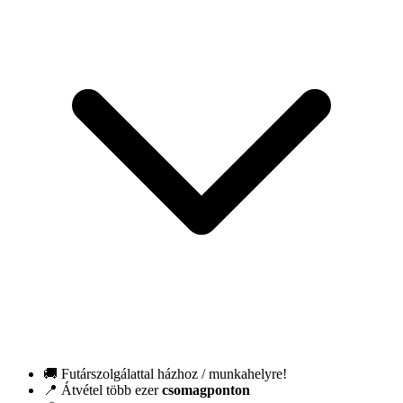
🚚 Futárszolgálattal házhoz / munkahelyre!
📍 Átvétel több ezer
csomagponton