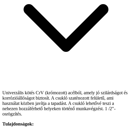
Univerzális kötés CrV (krómozott) acélból, amely jó szilárdságot és
korrózióállóságot biztosít. A csukló szaténozott felületű, ami
használat közben javítja a tapadást. A csukló lehetővé teszi a
nehezen hozzáférhető helyeken történő munkavégzést. 1 /2″-
osrögzítés.
Tulajdonságok: