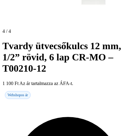
4 / 4
Tvardy ütvecsőkulcs 12 mm,
1/2” rövid, 6 lap CR-MO –
T00210-12
1 100
Ft
Az ár tartalmazza az ÁFA-t.
Webshopos ár