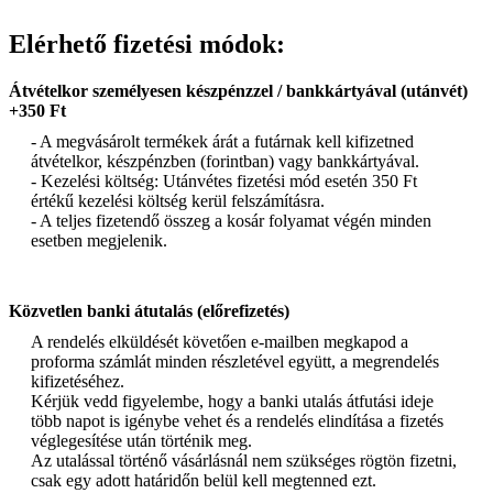
Elérhető fizetési módok:
Átvételkor személyesen készpénzzel / bankkártyával (utánvét)
+350 Ft
- A megvásárolt termékek árát a futárnak kell kifizetned
átvételkor, készpénzben (forintban) vagy bankkártyával.
- Kezelési költség: Utánvétes fizetési mód esetén 350 Ft
értékű kezelési költség kerül felszámításra.
- A teljes fizetendő összeg a kosár folyamat végén minden
esetben megjelenik.
Közvetlen banki átutalás (előrefizetés)
A rendelés elküldését követően e-mailben megkapod a
proforma számlát minden részletével együtt, a megrendelés
kifizetéséhez.
Kérjük vedd figyelembe, hogy a banki utalás átfutási ideje
több napot is igénybe vehet és a rendelés elindítása a fizetés
véglegesítése után történik meg.
Az utalással történő vásárlásnál nem szükséges rögtön fizetni,
csak egy adott határidőn belül kell megtenned ezt.