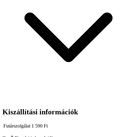
összeszerelés, ipari karbantartás, építőipari szerelési munkák
ütvecsavarozóval.
Kiszállítási információk
Futárszolgálat
1 590
Ft