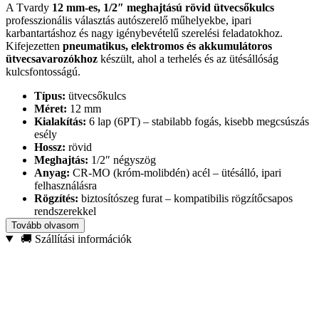
A Tvardy
12 mm-es, 1/2″ meghajtású rövid ütvecsőkulcs
professzionális választás autószerelő műhelyekbe, ipari
karbantartáshoz és nagy igénybevételű szerelési feladatokhoz.
Kifejezetten
pneumatikus, elektromos és akkumulátoros
ütvecsavarozókhoz
készült, ahol a terhelés és az ütésállóság
kulcsfontosságú.
Típus:
ütvecsőkulcs
Méret:
12 mm
Kialakítás:
6 lap (6PT) – stabilabb fogás, kisebb megcsúszás
esély
Hossz:
rövid
Meghajtás:
1/2″ négyszög
Anyag:
CR-MO (króm-molibdén) acél – ütésálló, ipari
felhasználásra
Rögzítés:
biztosítószeg furat – kompatibilis rögzítőcsapos
rendszerekkel
Tovább olvasom
A
CR-MO acél
ütvecsavarozós használatra lett fejlesztve: jobban
🚚 Szállítási információk
elnyeli a rezgést, magasabb ütésállóságot ad, és extrém terhelés
mellett is megbízható marad. Ennek köszönhetően a kulcs
ellenáll a
repedésnek, deformációnak és kopásnak
, miközben a precíz
illeszkedés csökkenti a csavarfejek sérülésének kockázatát.
Ajánlott felhasználás:
autóipari szerelés, acélszerkezet-