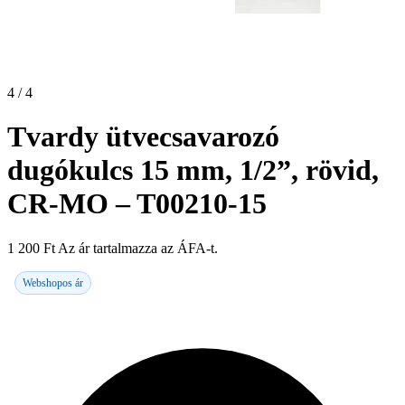
4 / 4
Tvardy ütvecsavarozó
dugókulcs 15 mm, 1/2”, rövid,
CR-MO – T00210-15
1 200
Ft
Az ár tartalmazza az ÁFA-t.
Webshopos ár