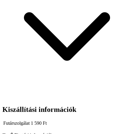
biztos illeszkedést
, nagy terhelhetőséget és üzemszerűen
megbízható szerszámot keresel.
Kiszállítási információk
Futárszolgálat
1 590
Ft