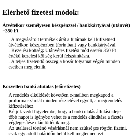
Elérhető fizetési módok:
Átvételkor személyesen készpénzzel / bankkártyával (utánvét)
+350 Ft
- A megvásárolt termékek árát a futárnak kell kifizetned
átvételkor, készpénzben (forintban) vagy bankkártyával.
- Kezelési költség: Utánvétes fizetési mód esetén 350 Ft
értékű kezelési költség kerül felszámításra.
- A teljes fizetendő összeg a kosár folyamat végén minden
esetben megjelenik.
Közvetlen banki átutalás (előrefizetés)
A rendelés elküldését követően e-mailben megkapod a
proforma számlát minden részletével együtt, a megrendelés
kifizetéséhez.
Kérjük vedd figyelembe, hogy a banki utalás átfutási ideje
több napot is igénybe vehet és a rendelés elindítása a fizetés
véglegesítése után történik meg.
Az utalással történő vásárlásnál nem szükséges rögtön fizetni,
csak egy adott határidőn belül kell megtenned ezt.