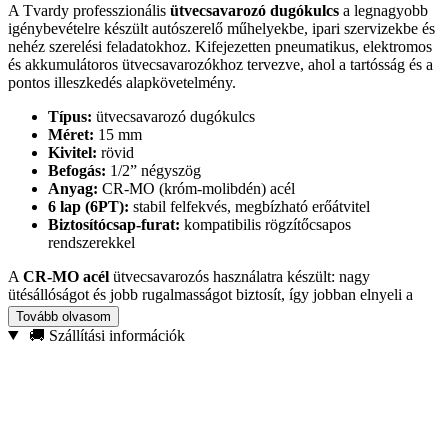
A Tvardy professzionális
ütvecsavarozó dugókulcs
a legnagyobb
igénybevételre készült autószerelő műhelyekbe, ipari szervizekbe és
nehéz szerelési feladatokhoz. Kifejezetten pneumatikus, elektromos
és akkumulátoros ütvecsavarozókhoz tervezve, ahol a tartósság és a
pontos illeszkedés alapkövetelmény.
Típus:
ütvecsavarozó dugókulcs
Méret:
15 mm
Kivitel:
rövid
Befogás:
1/2” négyszög
Anyag:
CR-MO (króm-molibdén) acél
6 lap (6PT):
stabil felfekvés, megbízható erőátvitel
Biztosítócsap-furat:
kompatibilis rögzítőcsapos
rendszerekkel
A
CR-MO acél
ütvecsavarozós használatra készült: nagy
ütésállóságot és jobb rugalmasságot biztosít, így jobban elnyeli a
terhelést és csökkenti a repedés kockázatát. Ennek eredménye a
Tovább olvasom
hosszabb élettartam
, a kevesebb deformáció és a megbízható
🚚 Szállítási információk
teljesítmény még intenzív, ipari környezetben is.
Ajánlott felhasználás:
autóipari szerelés, acélszerkezet-összeállítás,
ipari karbantartás, építőipari munkák ütvecsavarozóval.
Válaszd a Tvardy 15 mm-es, 1/2″-os rövid CR-MO dugókulcsot, ha