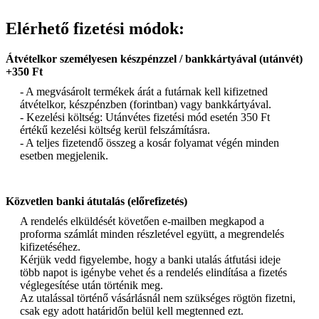
Elérhető fizetési módok:
Átvételkor személyesen készpénzzel / bankkártyával (utánvét)
+350 Ft
- A megvásárolt termékek árát a futárnak kell kifizetned
átvételkor, készpénzben (forintban) vagy bankkártyával.
- Kezelési költség: Utánvétes fizetési mód esetén 350 Ft
értékű kezelési költség kerül felszámításra.
- A teljes fizetendő összeg a kosár folyamat végén minden
esetben megjelenik.
Közvetlen banki átutalás (előrefizetés)
A rendelés elküldését követően e-mailben megkapod a
proforma számlát minden részletével együtt, a megrendelés
kifizetéséhez.
Kérjük vedd figyelembe, hogy a banki utalás átfutási ideje
több napot is igénybe vehet és a rendelés elindítása a fizetés
véglegesítése után történik meg.
Az utalással történő vásárlásnál nem szükséges rögtön fizetni,
csak egy adott határidőn belül kell megtenned ezt.