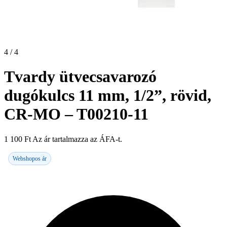
4 / 4
Tvardy ütvecsavarozó
dugókulcs 11 mm, 1/2”, rövid,
CR-MO – T00210-11
1 100
Ft
Az ár tartalmazza az ÁFA-t.
Webshopos ár