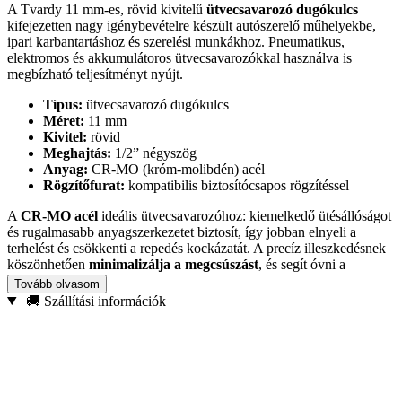
A Tvardy 11 mm-es, rövid kivitelű
ütvecsavarozó dugókulcs
kifejezetten nagy igénybevételre készült autószerelő műhelyekbe,
ipari karbantartáshoz és szerelési munkákhoz. Pneumatikus,
elektromos és akkumulátoros ütvecsavarozókkal használva is
megbízható teljesítményt nyújt.
Típus:
ütvecsavarozó dugókulcs
Méret:
11 mm
Kivitel:
rövid
Meghajtás:
1/2” négyszög
Anyag:
CR-MO (króm-molibdén) acél
Rögzítőfurat:
kompatibilis biztosítócsapos rögzítéssel
A
CR-MO acél
ideális ütvecsavarozóhoz: kiemelkedő ütésállóságot
és rugalmasabb anyagszerkezetet biztosít, így jobban elnyeli a
terhelést és csökkenti a repedés kockázatát. A precíz illeszkedésnek
köszönhetően
minimalizálja a megcsúszást
, és segít óvni a
csavarfejeket a sérüléstől.
Tovább olvasom
🚚 Szállítási információk
Ajánlott felhasználás:
autójavítás, acélszerkezet-szerelés, ipari
szerviz és karbantartás, építőipari munkák ütvecsavarozóval. Ha
tartós, profi dugókulcsot keresel nagy nyomatékú feladatokhoz, a
Tvardy CR-MO kivitel biztos választás.