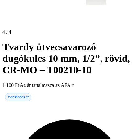
4 / 4
Tvardy ütvecsavarozó
dugókulcs 10 mm, 1/2”, rövid,
CR-MO – T00210-10
1 100
Ft
Az ár tartalmazza az ÁFA-t.
Webshopos ár