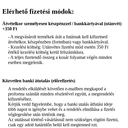
Elérhető fizetési módok:
Átvételkor személyesen készpénzzel / bankkártyával (utánvét)
+350 Ft
- A megvásárolt termékek árát a futárnak kell kifizetned
átvételkor, készpénzben (forintban) vagy bankkártyával.
- Kezelési költség: Utánvétes fizetési mód esetén 350 Ft
értékű kezelési költség kerül felszámításra.
- A teljes fizetendő összeg a kosár folyamat végén minden
esetben megjelenik.
Közvetlen banki átutalás (előrefizetés)
A rendelés elküldését követően e-mailben megkapod a
proforma számlát minden részletével együtt, a megrendelés
kifizetéséhez.
Kérjük vedd figyelembe, hogy a banki utalás átfutási ideje
több napot is igénybe vehet és a rendelés elindítása a fizetés
véglegesítése után történik meg.
Az utalással történő vásárlásnál nem szükséges rögtön fizetni,
csak egy adott határidőn belül kell megtenned ezt.