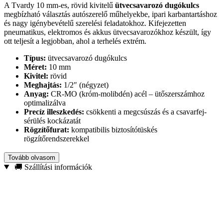
A Tvardy 10 mm-es, rövid kivitelű
ütvecsavarozó dugókulcs
megbízható választás autószerelő műhelyekbe, ipari karbantartáshoz
és nagy igénybevételű szerelési feladatokhoz. Kifejezetten
pneumatikus, elektromos és akkus ütvecsavarozókhoz készült, így
ott teljesít a legjobban, ahol a terhelés extrém.
Típus:
ütvecsavarozó dugókulcs
Méret:
10 mm
Kivitel:
rövid
Meghajtás:
1/2″ (négyzet)
Anyag:
CR-MO (króm-molibdén) acél – ütőszerszámhoz
optimalizálva
Precíz illeszkedés:
csökkenti a megcsúszás és a csavarfej-
sérülés kockázatát
Rögzítőfurat:
kompatibilis biztosítótüskés
rögzítőrendszerekkel
A
CR-MO acél
nagy ütésállóságának és jobb rezgéselnyelésének
Tovább olvasom
köszönhetően sokkal alkalmasabb ütvecsavarozós használatra, mint
🚚 Szállítási információk
a kéziszerszámoknál elterjedt CR-V. Ennek eredménye:
kiemelkedő
tartósság
, kisebb repedés- és deformációveszély, hosszabb
élettartam intenzív igénybevétel mellett is.
Ajánlott felhasználás:
autószerelés, acélszerkezet-összeszerelés,
ipari karbantartás, építőipari munkák ütvecsavarozóval.