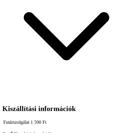
Válaszd a Tvardy dugókulcsot, ha olyan szerszámot keresel, amely
kemény munkára készült
, és megbízhatóan teljesít nap mint nap.
Kiszállítási információk
Futárszolgálat
1 590
Ft