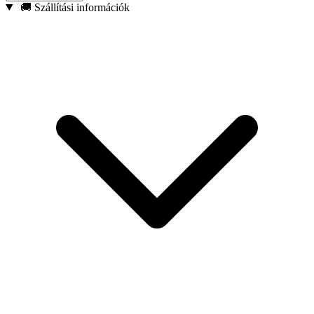
Mágneses hegy – Biztonságosan tartja a csavarokat és
🚚 Szállítási információk
rögzítőelemeket, csökkentve azok leejtésének kockázatát.
Megerősített konstrukció – Kifejezetten ütvecsavarozókkal
való használatra tervezve.