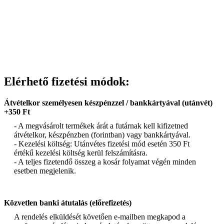
Elérhető fizetési módok:
Átvételkor személyesen készpénzzel / bankkártyával (utánvét)
+350 Ft
- A megvásárolt termékek árát a futárnak kell kifizetned
átvételkor, készpénzben (forintban) vagy bankkártyával.
- Kezelési költség: Utánvétes fizetési mód esetén 350 Ft
értékű kezelési költség kerül felszámításra.
- A teljes fizetendő összeg a kosár folyamat végén minden
esetben megjelenik.
Közvetlen banki átutalás (előrefizetés)
A rendelés elküldését követően e-mailben megkapod a