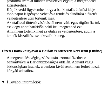
proforma számlát minden részletével együtt, a megrendelés
kifizetéséhez.
Kérjük vedd figyelembe, hogy a banki utalás átfutási ideje
több napot is igénybe vehet és a rendelés elindítása a fizetés
véglegesítése után történik meg.
Az utalással történő vásárlásnál nem szükséges rögtön fizetni,
csak egy adott határidőn belül kell megtenned ezt.
Amíg nem történik meg az utalás és véglegesítése, addig a
termék kiszállítása sem kezdődik meg.
Fizetés bankkártyával a Barion rendszerén keresztül (Online)
A megrendelés véglegesítése után azonnal fizethetsz
bankártyával a Barionbiztonságos oldalán. Adataid végig
biztonságban lesznek, a bankon kívül senki nem férhet hozzá
kártyád adataihoz.
ℹ️ További információk