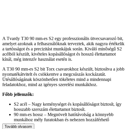
A Tvardy T30 90 mm-es S2 egy professzionális ütvecsavarozó bit,
amelyet azoknak a felhasználóknak terveztek, akik nagyra értékelik
a tartósságot és a precizitást munkájuk során. Kiváló minőségű S2
acélból készült, kivételes kopásállóságot és hosszú élettartamot
kínál, még intenzív használat esetén is.
A T30 90 mm-es S2 bit Torx csavarokhoz készült, biztosítva a jobb
nyomatékátvitelt és csökkentve a megcsúszás kockázatát.
Ütésállóságának köszönhetően tökéletes mind a mindennapi
feladatokhoz, mind az igényes szerelési munkákhoz.
Főbb jellemzők:
S2 acél – Nagy keménységet és kopásállóságot biztosít, így
hosszabb szerszám élettartamot biztosít.
90 mm-es hossz – Megnövelt hatótávolság a könnyebb
munkához mély furatokban és nehezen hozzáférhető
helyeken.
Tovább olvasom