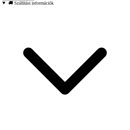
Mágneses hegy – Biztonságosan tartja a csavarokat és
🚚 Szállítási információk
rögzítőelemeket, csökkentve azok leejtésének kockázatát.
Megerősített konstrukció – Kifejezetten ütvecsavarozókkal
való használatra tervezve.