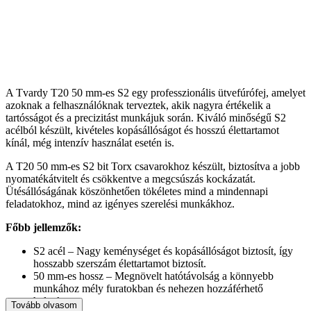
A Tvardy T20 50 mm-es S2 egy professzionális ütvefúrófej, amelyet
azoknak a felhasználóknak terveztek, akik nagyra értékelik a
tartósságot és a precizitást munkájuk során. Kiváló minőségű S2
acélból készült, kivételes kopásállóságot és hosszú élettartamot
kínál, még intenzív használat esetén is.
A T20 50 mm-es S2 bit Torx csavarokhoz készült, biztosítva a jobb
nyomatékátvitelt és csökkentve a megcsúszás kockázatát.
Ütésállóságának köszönhetően tökéletes mind a mindennapi
feladatokhoz, mind az igényes szerelési munkákhoz.
Főbb jellemzők:
S2 acél – Nagy keménységet és kopásállóságot biztosít, így
hosszabb szerszám élettartamot biztosít.
50 mm-es hossz – Megnövelt hatótávolság a könnyebb
munkához mély furatokban és nehezen hozzáférhető
helyeken.
Tovább olvasom