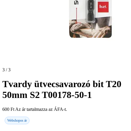
3 / 3
Tvardy ütvecsavarozó bit T20
50mm S2 T00178-50-1
600
Ft
Az ár tartalmazza az ÁFA-t.
Webshopos ár