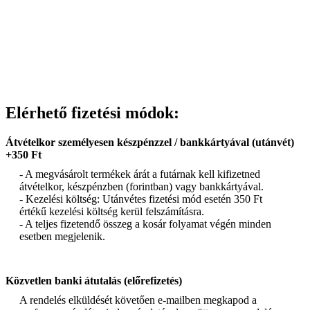
Elérhető fizetési módok:
Átvételkor személyesen készpénzzel / bankkártyával (utánvét)
+350 Ft
- A megvásárolt termékek árát a futárnak kell kifizetned
átvételkor, készpénzben (forintban) vagy bankkártyával.
- Kezelési költség: Utánvétes fizetési mód esetén 350 Ft
értékű kezelési költség kerül felszámításra.
- A teljes fizetendő összeg a kosár folyamat végén minden
esetben megjelenik.
Közvetlen banki átutalás (előrefizetés)
A rendelés elküldését követően e-mailben megkapod a