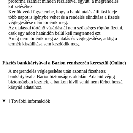
proforma számlát minden részletével együtt, a megrendelés
kifizetéséhez.
Kérjük vedd figyelembe, hogy a banki utalás átfutási ideje
több napot is igénybe vehet és a rendelés elindítása a fizetés
véglegesítése után történik meg.
Az utalással történő vásárlásnál nem szükséges rögtön fizetni,
csak egy adott határidőn belül kell megtenned ezt.
Amíg nem történik meg az utalás és véglegesítése, addig a
termék kiszállítása sem kezdődik meg.
Fizetés bankkártyával a Barion rendszerén keresztül (Online)
A megrendelés véglegesítése után azonnal fizethetsz
bankártyával a Barionbiztonságos oldalán. Adataid végig
biztonságban lesznek, a bankon kívül senki nem férhet hozzá
kártyád adataihoz.
ℹ️ További információk