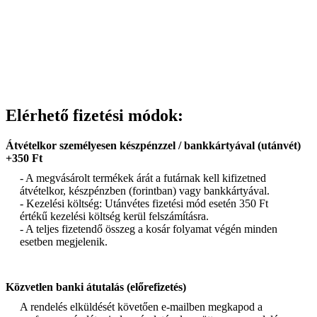
Elérhető fizetési módok:
Átvételkor személyesen készpénzzel / bankkártyával (utánvét)
+350 Ft
- A megvásárolt termékek árát a futárnak kell kifizetned
átvételkor, készpénzben (forintban) vagy bankkártyával.
- Kezelési költség: Utánvétes fizetési mód esetén 350 Ft
értékű kezelési költség kerül felszámításra.
- A teljes fizetendő összeg a kosár folyamat végén minden
esetben megjelenik.
Közvetlen banki átutalás (előrefizetés)
A rendelés elküldését követően e-mailben megkapod a