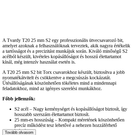
A Tvardy T20 25 mm S2 egy professzionális ütvecsavarozó bit,
amelyet azoknak a felhasználóknak terveztek, akik nagyra értékelik
a tartósságot és a precizitást munkájuk során. Kiváló minőségű S2
acélból készült, kivételes kopásállóságot és hosszú élettartamot
kínál, még intenzív használat esetén is.
A T20 25 mm S2 bit Torx csavarokhoz készült, biztosítva a jobb
nyomatékátvitelt és csökkentve a megcsúszás kockázatát.
Ütésállóságának köszönhetően tökéletes mind a mindennapi
feladatokhoz, mind az igényes szerelési munkákhoz.
Főbb jellemzők:
S2 acél – Nagy keménységet és kopásállóságot biztosít, így
hosszabb szerszám élettartamot biztosít.
25 mm-es hosszúság – Kompakt méretének köszönhetően
precíz működést tesz lehetővé a nehezen hozzáférhető
helyeken.
Tovább olvasom