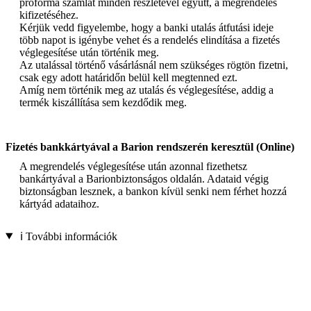
proforma számlát minden részletével együtt, a megrendelés
kifizetéséhez.
Kérjük vedd figyelembe, hogy a banki utalás átfutási ideje
több napot is igénybe vehet és a rendelés elindítása a fizetés
véglegesítése után történik meg.
Az utalással történő vásárlásnál nem szükséges rögtön fizetni,
csak egy adott határidőn belül kell megtenned ezt.
Amíg nem történik meg az utalás és véglegesítése, addig a
termék kiszállítása sem kezdődik meg.
Fizetés bankkártyával a Barion rendszerén keresztül (Online)
A megrendelés véglegesítése után azonnal fizethetsz
bankártyával a Barionbiztonságos oldalán. Adataid végig
biztonságban lesznek, a bankon kívül senki nem férhet hozzá
kártyád adataihoz.
ℹ️ További információk