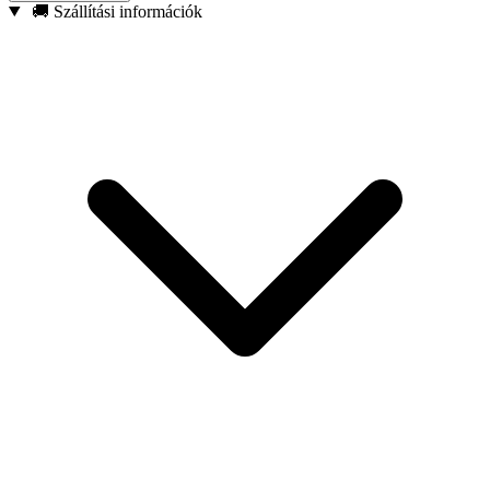
Mágneses hegy – Biztonságosan tartja a csavarokat és
🚚 Szállítási információk
rögzítőelemeket, csökkentve azok leejtésének kockázatát.
Megerősített konstrukció – Kifejezetten ütvecsavarozókkal
való használatra tervezve.
10 darabos készlet – Praktikus megoldás mind a szakemberek,
mind a barkácsolók számára.