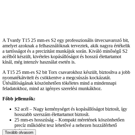
A Tvardy T15 25 mm-es S2 egy professzionális ütvecsavarozó bit,
amelyet azoknak a felhasználóknak terveztek, akik nagyra értékelik
a tartósságot és a precizitást munkájuk során. Kiváló minőségű S2
acélból készült, kivételes kopásállóságot és hosszú élettartamot
kínál, még intenzív használat esetén is.
A T15 25 mm-es S2 bit Torx csavarokhoz készült, biztosítva a jobb
nyomatékátvitelt és csökkentve a megcsúszás kockázatát.
Ütésállóságának köszönhetően tökéletes mind a mindennapi
feladatokhoz, mind az igényes szerelési munkákhoz.
Főbb jellemzők:
S2 acél – Nagy keménységet és kopásállóságot biztosít, így
hosszabb szerszám élettartamot biztosít.
25 mm-es hosszúság – Kompakt méretének köszönhetően
precíz működést tesz lehetővé a nehezen hozzáférhető
helyeken.
Tovább olvasom