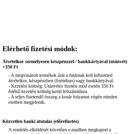
Elérhető fizetési módok:
Átvételkor személyesen készpénzzel / bankkártyával (utánvét)
+350 Ft
- A megvásárolt termékek árát a futárnak kell kifizetned
átvételkor, készpénzben (forintban) vagy bankkártyával.
- Kezelési költség: Utánvétes fizetési mód esetén 350 Ft
értékű kezelési költség kerül felszámításra.
- A teljes fizetendő összeg a kosár folyamat végén minden
esetben megjelenik.
Közvetlen banki átutalás (előrefizetés)
A rendelés elküldését követően e-mailben megkapod a