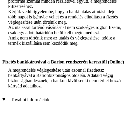
proforma számlát minden részletével együtt, a megrendelés
kifizetéséhez.
Kérjük vedd figyelembe, hogy a banki utalás átfutási ideje
több napot is igénybe vehet és a rendelés elindítása a fizetés
véglegesítése után történik meg.
Az utalással történő vásárlásnál nem szükséges rögtön fizetni,
csak egy adott határidőn belül kell megtenned ezt.
Amíg nem történik meg az utalás és véglegesítése, addig a
termék kiszállítása sem kezdődik meg.
Fizetés bankkártyával a Barion rendszerén keresztül (Online)
A megrendelés véglegesítése után azonnal fizethetsz
bankártyával a Barionbiztonságos oldalán. Adataid végig
biztonságban lesznek, a bankon kívül senki nem férhet hozzá
kártyád adataihoz.
ℹ️ További információk