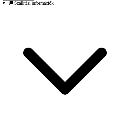
Mágneses hegy – Biztonságosan tartja a csavarokat és
🚚 Szállítási információk
rögzítőelemeket, csökkentve azok leejtésének kockázatát.
Megerősített konstrukció – Kifejezetten ütvecsavarozókkal
való használatra tervezve.
2 darabos készlet – Praktikus megoldás mind a szakemberek,
mind a barkácsolók számára.