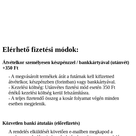
Elérhető fizetési módok:
Átvételkor személyesen készpénzzel / bankkártyával (utánvét)
+350 Ft
- A megvásárolt termékek árát a futárnak kell kifizetned
átvételkor, készpénzben (forintban) vagy bankkártyával.
- Kezelési költség: Utánvétes fizetési mód esetén 350 Ft
értékű kezelési költség kerül felszámításra.
- A teljes fizetendő összeg a kosár folyamat végén minden
esetben megjelenik.
Közvetlen banki átutalás (előrefizetés)
A rendelés elküldését követően e-mailben megkapod a