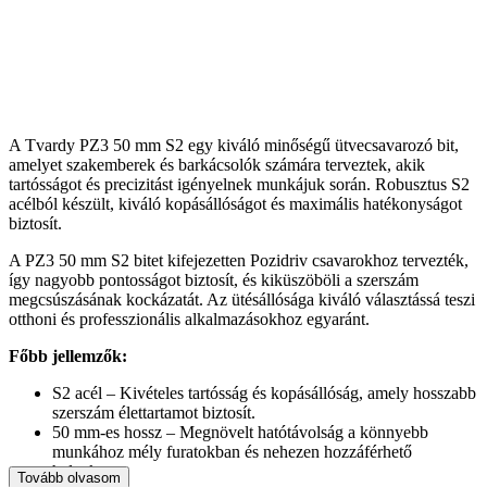
A Tvardy PZ3 50 mm S2 egy kiváló minőségű ütvecsavarozó bit,
amelyet szakemberek és barkácsolók számára terveztek, akik
tartósságot és precizitást igényelnek munkájuk során. Robusztus S2
acélból készült, kiváló kopásállóságot és maximális hatékonyságot
biztosít.
A PZ3 50 mm S2 bitet kifejezetten Pozidriv csavarokhoz tervezték,
így nagyobb pontosságot biztosít, és kiküszöböli a szerszám
megcsúszásának kockázatát. Az ütésállósága kiváló választássá teszi
otthoni és professzionális alkalmazásokhoz egyaránt.
Főbb jellemzők:
S2 acél – Kivételes tartósság és kopásállóság, amely hosszabb
szerszám élettartamot biztosít.
50 mm-es hossz – Megnövelt hatótávolság a könnyebb
munkához mély furatokban és nehezen hozzáférhető
helyeken.
Tovább olvasom