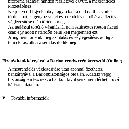
proforma számlát minden részletével együtt, a megrendelés
kifizetéséhez.
Kérjük vedd figyelembe, hogy a banki utalás átfutási ideje
több napot is igénybe vehet és a rendelés elindítása a fizetés
véglegesítése után történik meg.
Az utalással történő vásárlásnál nem szükséges rögtön fizetni,
csak egy adott határidőn belül kell megtenned ezt.
Amíg nem történik meg az utalás és véglegesítése, addig a
termék kiszállítása sem kezdődik meg.
Fizetés bankkártyával a Barion rendszerén keresztül (Online)
A megrendelés véglegesítése után azonnal fizethetsz
bankártyával a Barionbiztonságos oldalán. Adataid végig
biztonságban lesznek, a bankon kívül senki nem férhet hozzá
kártyád adataihoz.
ℹ️ További információk