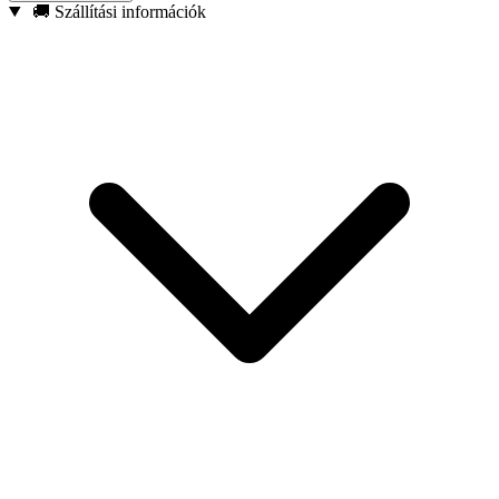
Mágneses hegy – Biztonságosan tartja a csavarokat,
🚚 Szállítási információk
csökkentve az elejtésük kockázatát.
Megerősített konstrukció – Tökéletes ütvecsavarozókkal való
használatra.