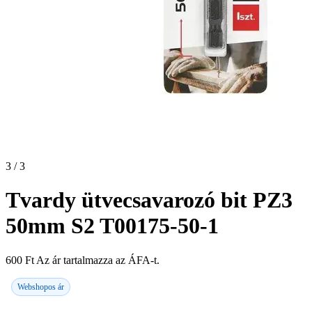
3 / 3
Tvardy ütvecsavarozó bit PZ3
50mm S2 T00175-50-1
600
Ft
Az ár tartalmazza az ÁFA-t.
Webshopos ár