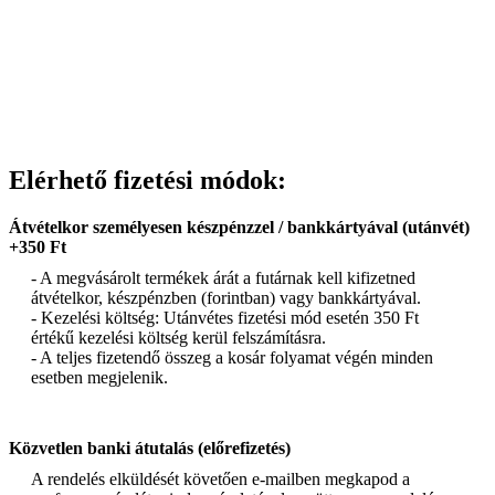
Elérhető fizetési módok:
Átvételkor személyesen készpénzzel / bankkártyával (utánvét)
+350 Ft
- A megvásárolt termékek árát a futárnak kell kifizetned
átvételkor, készpénzben (forintban) vagy bankkártyával.
- Kezelési költség: Utánvétes fizetési mód esetén 350 Ft
értékű kezelési költség kerül felszámításra.
- A teljes fizetendő összeg a kosár folyamat végén minden
esetben megjelenik.
Közvetlen banki átutalás (előrefizetés)
A rendelés elküldését követően e-mailben megkapod a