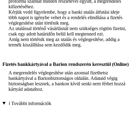
proforma számlát minden részletével együtt, a megrendelés
kifizetéséhez.
Kérjük vedd figyelembe, hogy a banki utalás átfutási ideje
több napot is igénybe vehet és a rendelés elindítása a fizetés
véglegesítése után történik meg.
Az utalással történő vásárlásnál nem szükséges rögtön fizetni,
csak egy adott határidőn belül kell megtenned ezt.
Amíg nem történik meg az utalás és véglegesítése, addig a
termék kiszállítása sem kezdődik meg.
Fizetés bankkártyával a Barion rendszerén keresztül (Online)
A megrendelés véglegesítése után azonnal fizethetsz
bankártyával a Barionbiztonságos oldalán. Adataid végig
biztonságban lesznek, a bankon kívül senki nem férhet hozzá
kártyád adataihoz.
ℹ️ További információk