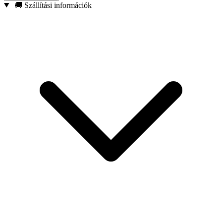
Mágneses hegy – Biztonságosan tartja a csavarokat,
🚚 Szállítási információk
csökkentve az elejtésük kockázatát.
Megerősített konstrukció – Tökéletes ütvecsavarozókkal való
használatra.