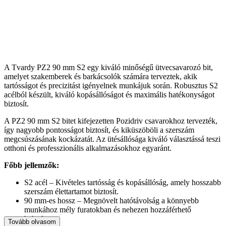
A Tvardy PZ2 90 mm S2 egy kiváló minőségű ütvecsavarozó bit,
amelyet szakemberek és barkácsolók számára terveztek, akik
tartósságot és precizitást igényelnek munkájuk során. Robusztus S2
acélból készült, kiváló kopásállóságot és maximális hatékonyságot
biztosít.
A PZ2 90 mm S2 bitet kifejezetten Pozidriv csavarokhoz tervezték,
így nagyobb pontosságot biztosít, és kiküszöböli a szerszám
megcsúszásának kockázatát. Az ütésállósága kiváló választássá teszi
otthoni és professzionális alkalmazásokhoz egyaránt.
Főbb jellemzők:
S2 acél – Kivételes tartósság és kopásállóság, amely hosszabb
szerszám élettartamot biztosít.
90 mm-es hossz – Megnövelt hatótávolság a könnyebb
munkához mély furatokban és nehezen hozzáférhető
helyeken.
Tovább olvasom