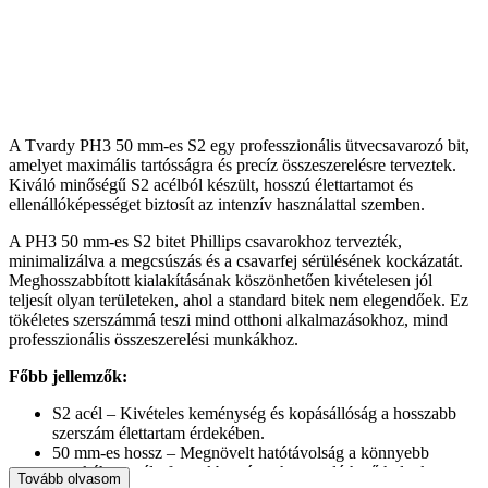
A Tvardy PH3 50 mm-es S2 egy professzionális ütvecsavarozó bit,
amelyet maximális tartósságra és precíz összeszerelésre terveztek.
Kiváló minőségű S2 acélból készült, hosszú élettartamot és
ellenállóképességet biztosít az intenzív használattal szemben.
A PH3 50 mm-es S2 bitet Phillips csavarokhoz tervezték,
minimalizálva a megcsúszás és a csavarfej sérülésének kockázatát.
Meghosszabbított kialakításának köszönhetően kivételesen jól
teljesít olyan területeken, ahol a standard bitek nem elegendőek. Ez
tökéletes szerszámmá teszi mind otthoni alkalmazásokhoz, mind
professzionális összeszerelési munkákhoz.
Főbb jellemzők:
S2 acél – Kivételes keménység és kopásállóság a hosszabb
szerszám élettartam érdekében.
50 mm-es hossz – Megnövelt hatótávolság a könnyebb
munkához mély furatokban és nehezen elérhető helyeken.
Tovább olvasom