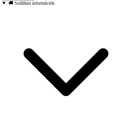
Mágneses hegy – Biztonságosan tartja a csavarokat,
🚚 Szállítási információk
csökkentve az elejtésük kockázatát.
Megerősített konstrukció – Kifejezetten ütvecsavarozókkal
való használatra tervezték.