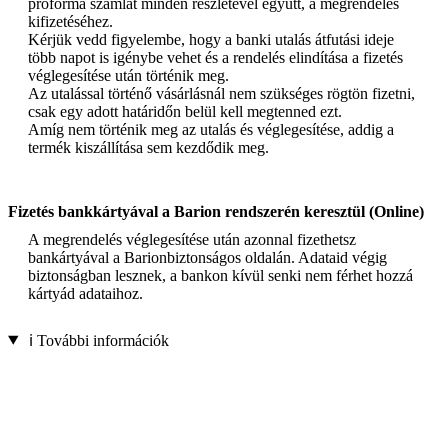
proforma számlát minden részletével együtt, a megrendelés
kifizetéséhez.
Kérjük vedd figyelembe, hogy a banki utalás átfutási ideje
több napot is igénybe vehet és a rendelés elindítása a fizetés
véglegesítése után történik meg.
Az utalással történő vásárlásnál nem szükséges rögtön fizetni,
csak egy adott határidőn belül kell megtenned ezt.
Amíg nem történik meg az utalás és véglegesítése, addig a
termék kiszállítása sem kezdődik meg.
Fizetés bankkártyával a Barion rendszerén keresztül (Online)
A megrendelés véglegesítése után azonnal fizethetsz
bankártyával a Barionbiztonságos oldalán. Adataid végig
biztonságban lesznek, a bankon kívül senki nem férhet hozzá
kártyád adataihoz.
ℹ️ További információk