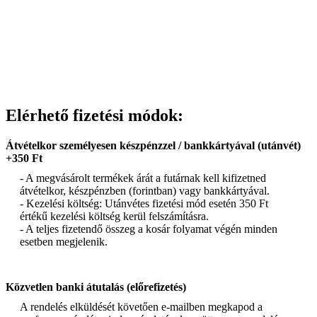
Elérhető fizetési módok:
Átvételkor személyesen készpénzzel / bankkártyával (utánvét)
+350 Ft
- A megvásárolt termékek árát a futárnak kell kifizetned
átvételkor, készpénzben (forintban) vagy bankkártyával.
- Kezelési költség: Utánvétes fizetési mód esetén 350 Ft
értékű kezelési költség kerül felszámításra.
- A teljes fizetendő összeg a kosár folyamat végén minden
esetben megjelenik.
Közvetlen banki átutalás (előrefizetés)
A rendelés elküldését követően e-mailben megkapod a