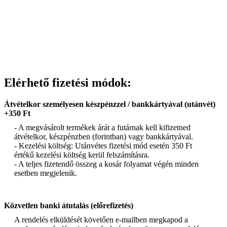
Elérhető fizetési módok:
Átvételkor személyesen készpénzzel / bankkártyával (utánvét)
+350 Ft
- A megvásárolt termékek árát a futárnak kell kifizetned
átvételkor, készpénzben (forintban) vagy bankkártyával.
- Kezelési költség: Utánvétes fizetési mód esetén 350 Ft
értékű kezelési költség kerül felszámításra.
- A teljes fizetendő összeg a kosár folyamat végén minden
esetben megjelenik.
Közvetlen banki átutalás (előrefizetés)
A rendelés elküldését követően e-mailben megkapod a