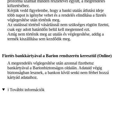
proforma számlát minden részletével együtt, a megrendelés
kifizetéséhez.
Kérjük vedd figyelembe, hogy a banki utalás átfutási ideje
több napot is igénybe vehet és a rendelés elindítása a fizetés
véglegesítése után történik meg.
Az utalással történő vásárlásnál nem szükséges rögtön fizetni,
csak egy adott határidőn belül kell megtenned ezt.
Amíg nem történik meg az utalás és véglegesítése, addig a
termék kiszállítása sem kezdődik meg.
Fizetés bankkártyával a Barion rendszerén keresztül (Online)
A megrendelés véglegesítése után azonnal fizethetsz
bankártyával a Barionbiztonságos oldalán. Adataid végig
biztonságban lesznek, a bankon kívül senki nem férhet hozzá
kártyád adataihoz.
ℹ️ További információk