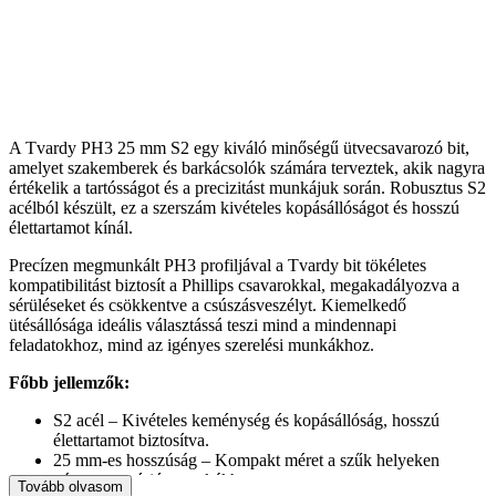
A Tvardy PH3 25 mm S2 egy kiváló minőségű ütvecsavarozó bit,
amelyet szakemberek és barkácsolók számára terveztek, akik nagyra
értékelik a tartósságot és a precizitást munkájuk során. Robusztus S2
acélból készült, ez a szerszám kivételes kopásállóságot és hosszú
élettartamot kínál.
Precízen megmunkált PH3 profiljával a Tvardy bit tökéletes
kompatibilitást biztosít a Phillips csavarokkal, megakadályozva a
sérüléseket és csökkentve a csúszásveszélyt. Kiemelkedő
ütésállósága ideális választássá teszi mind a mindennapi
feladatokhoz, mind az igényes szerelési munkákhoz.
Főbb jellemzők:
S2 acél – Kivételes keménység és kopásállóság, hosszú
élettartamot biztosítva.
25 mm-es hosszúság – Kompakt méret a szűk helyeken
végzett precíziós munkákhoz.
Tovább olvasom