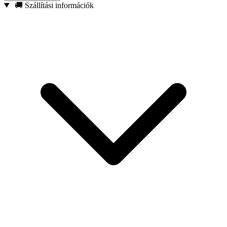
Mágneses hegy – Biztonságosan tartja a csavarokat, így az
🚚 Szállítási információk
összeszerelés könnyebb és kényelmesebb.
Megerősített konstrukció – Ütvecsavarozókkal való
használatra tervezve.
2 darabos készlet – Praktikus megoldás minden műhely
számára.